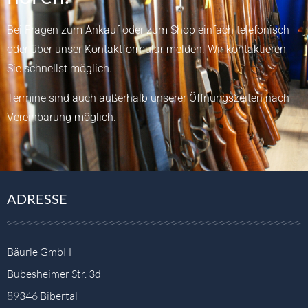
Bei Fragen zum Ankauf oder zum Shop einfach telefonisch
oder über unser
Kontaktformular
melden.
Wir kontaktieren
Sie schnellst möglich.
Termine sind auch außerhalb unserer Öffnungszeiten nach
Vereinbarung möglich.
ADRESSE
Bäurle GmbH
Bubesheimer Str. 3d
89346 Bibertal