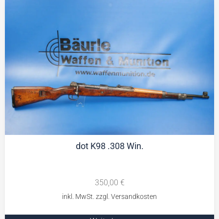
dot K98 .308 Win.
350,00
€