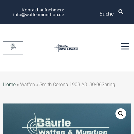
Kontakt aufnehmen:
Suche
info@waffenmunition.de
0
Home
»
Waffen
»
Smith Corona 1903 A3 .30-06Spring