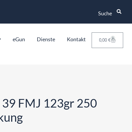
Suche
eGun
Dienste
Kontakt
0
0,00
€
 39 FMJ 123gr 250
kung