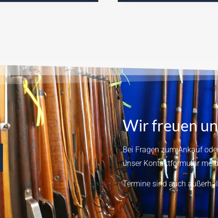
Wir freuen un
Bei Fragen zum Ankauf oder
unser
Kontaktformular
meld
Termine sind auch außerhal