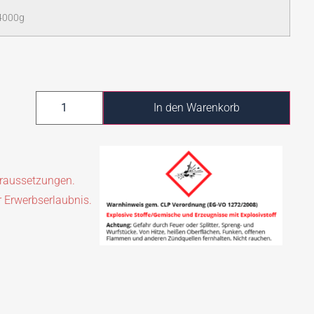
4000g
In den Warenkorb
oraussetzungen.
r Erwerbserlaubnis.