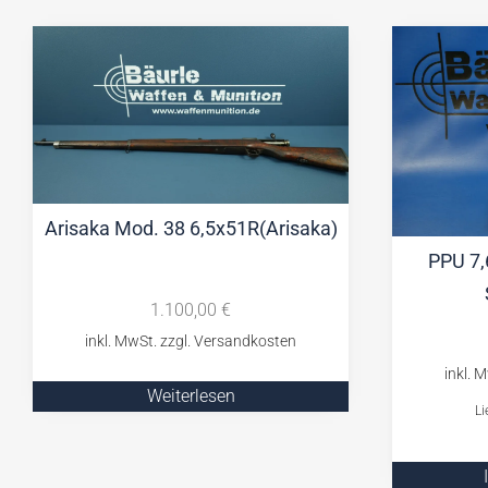
Arisaka Mod. 38 6,5x51R(Arisaka)
PPU 7
1.100,00
€
Weiterlesen
Li