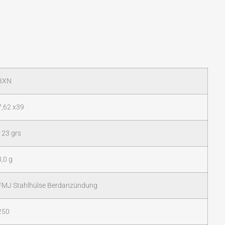
BXN
7,62 x39
123 grs
8,0 g
FMJ Stahlhülse Berdanzündung
250