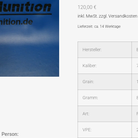
120,00
€
Lieferzeit: ca. 14 Werktage
Hersteller:
Kaliber:
Grain:
Gramm:
Art:
VPE:
 Person: