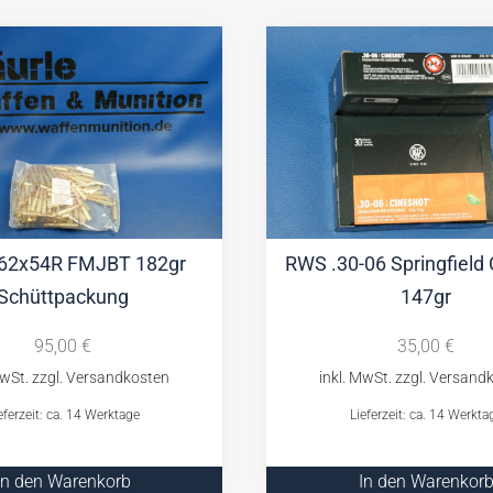
,62x54R FMJBT 182gr
RWS .30-06 Springfield
Schüttpackung
147gr
95,00
€
35,00
€
eferzeit: ca. 14 Werktage
Lieferzeit: ca. 14 Werkta
In den Warenkorb
In den Warenkor