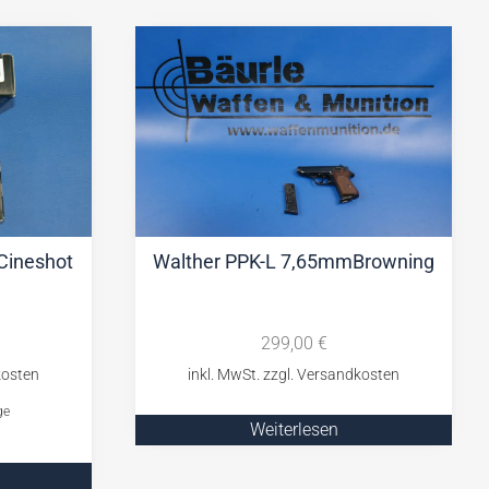
 Cineshot
Walther PPK-L 7,65mmBrowning
299,00
€
ge
Weiterlesen
b