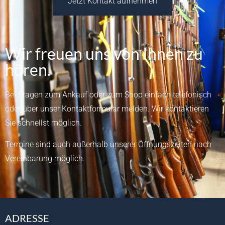
Jetzt Kontakt aufnehmen
Wir freuen uns von Ihnen zu
hören.
Bei Fragen zum Ankauf oder zum Shop einfach telefonisch
oder über unser
Kontaktformular
melden.
Wir kontaktieren
Sie schnellst möglich.
Termine sind auch außerhalb unserer Öffnungszeiten nach
Vereinbarung möglich.
ADRESSE