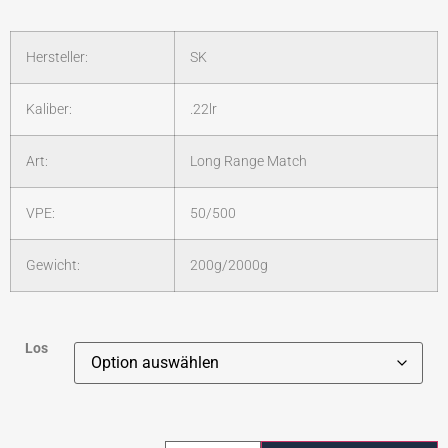
Hersteller:
SK
Kaliber:
.22lr
Art:
Long Range Match
VPE:
50/500
Gewicht:
200g/2000g
Los