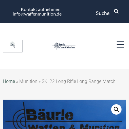
Kontakt aufnehmen:
Suche
info@waffenmunition.de
0
Home
»
Munition
»
SK .22 Long Rifle Long Range Match