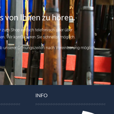
s von Ihnen zu hören.
 zum Shop einfach telefonisch oder über
en.
Wir kontaktieren Sie schnellst möglich.
b unserer Öffnungszeiten nach Vereinbarung möglich.
INFO