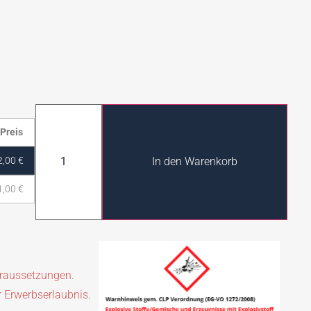
Preis
2,00
€
In den Warenkorb
1,00
€
oraussetzungen.
r Erwerbserlaubnis.