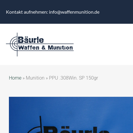
Kontakt aufnehmen: info@waffenmunition.de
Home
»
Munition
»
PPU .308Win. SP 150gr