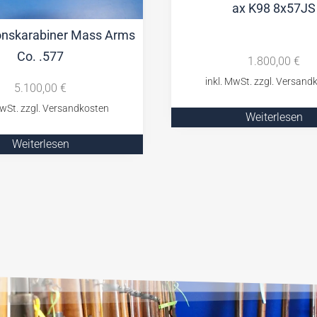
ax K98 8x57JS
onskarabiner Mass Arms
Co. .577
1.800,00
€
5.100,00
€
Weiterlesen
Weiterlesen