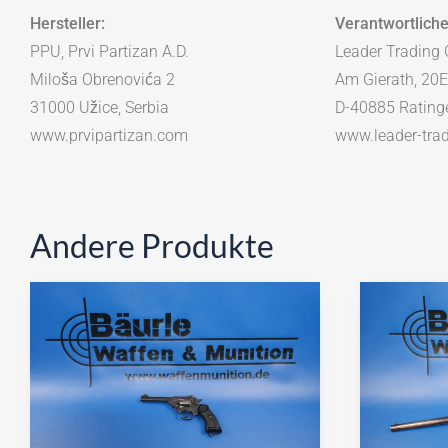
Hersteller:
Verantwortliche
PPU, Prvi Partizan A.D.
Leader Tradin
Miloša Obrenovića 2
Am Gierath, 20E
31000 Užice, Serbia
D-40885 Rating
www.prvipartizan.com
www.leader-tra
Andere Produkte