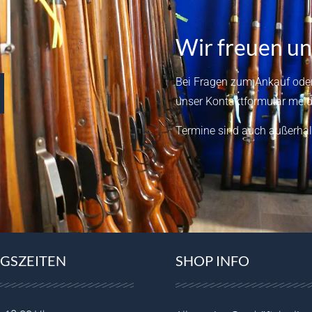
Wir freuen un
Bei Fragen zum Ankauf oder
unser
Kontaktformular
meld
Termine sind auch außerhal
GSZEITEN
SHOP INFO