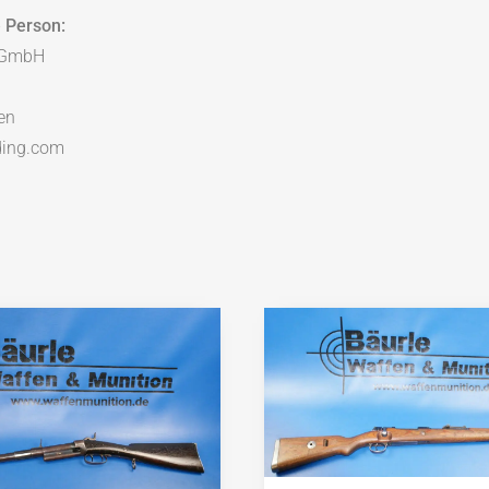
 Person:
g GmbH
en
ding.com