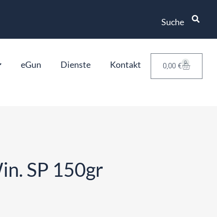
Suche
eGun
Dienste
Kontakt
0
0,00
€
n. SP 150gr