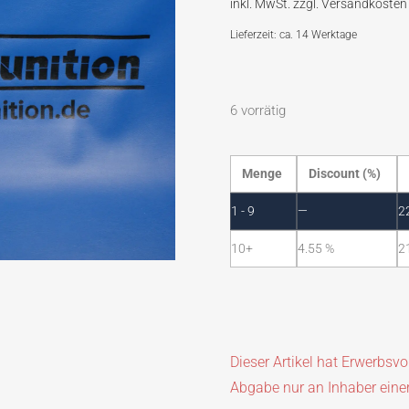
Lieferzeit: ca. 14 Werktage
6 vorrätig
Menge
Discount (%)
1 - 9
—
2
10+
4.55 %
2
Dieser Artikel hat Erwerbsv
Abgabe nur an Inhaber eine