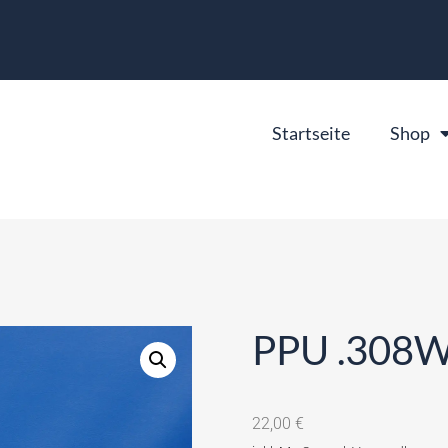
Startseite
Shop
PPU .308Wi
22,00
€