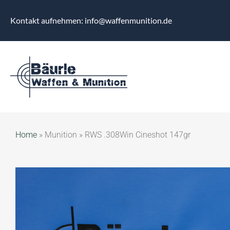
Kontakt aufnehmen: info@waffenmunition.de
Home
»
Munition
»
RWS .308Win Cineshot 147gr