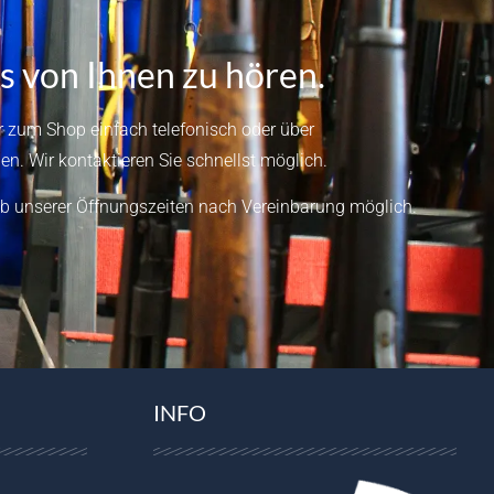
s von Ihnen zu hören.
 zum Shop einfach telefonisch oder über
en.
Wir kontaktieren Sie schnellst möglich.
b unserer Öffnungszeiten nach Vereinbarung möglich.
INFO