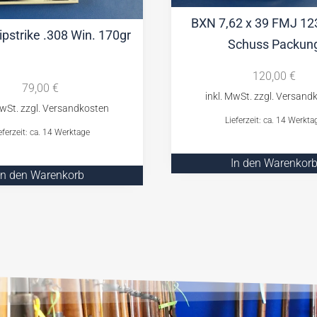
BXN 7,62 x 39 FMJ 12
pstrike .308 Win. 170gr
Schuss Packun
120,00
€
79,00
€
Lieferzeit: ca. 14 Werkta
eferzeit: ca. 14 Werktage
In den Warenkor
In den Warenkorb