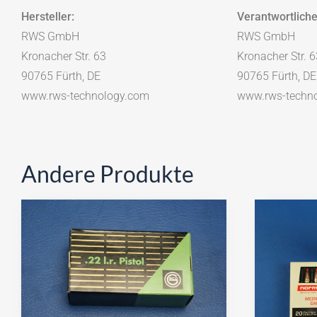
Hersteller:
Verantwortliche
RWS GmbH
RWS GmbH
Kronacher Str. 63
Kronacher Str. 6
90765 Fürth, DE
90765 Fürth, DE
www.rws-technology.com
www.rws-techn
Andere Produkte