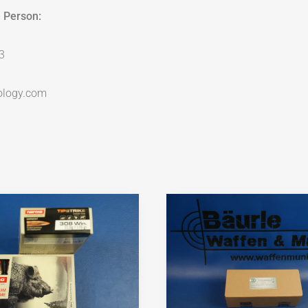
 Person:
3
ology.com