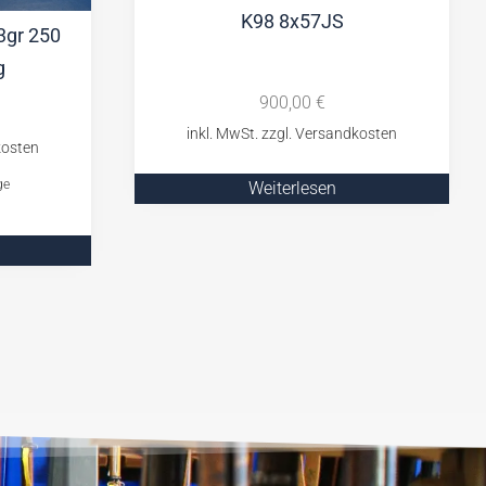
K98 8x57JS
3gr 250
g
900,00
€
ge
Weiterlesen
b