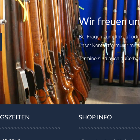
Wir freuen un
Bei Fragen zum Ankauf oder
unser
Kontaktformular
meld
Termine sind auch außerhal
GSZEITEN
SHOP INFO