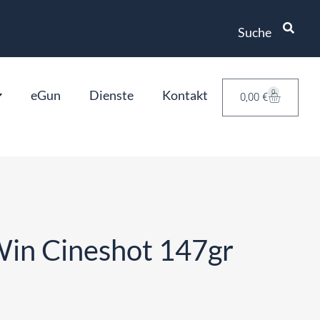
Suche
eGun
Dienste
Kontakt
0
0,00
€
in Cineshot 147gr