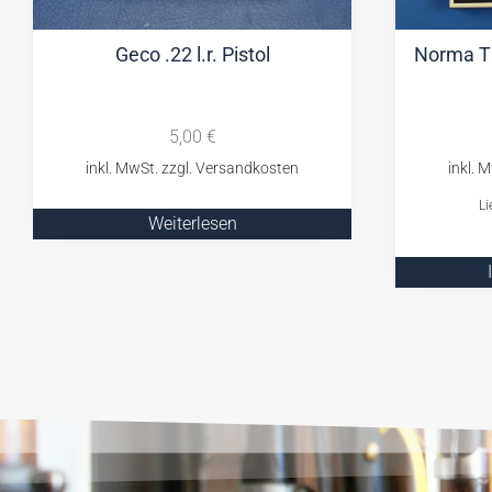
Geco .22 l.r. Pistol
Norma Ti
5,00
€
Li
Weiterlesen