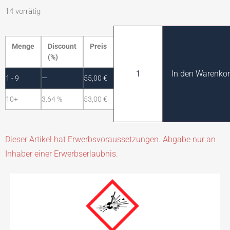
14 vorrätig
Menge
Discount
Preis
(%)
In den Warenko
1 - 9
—
55,00
€
10+
3.64 %
53,00
€
Dieser Artikel hat Erwerbsvoraussetzungen. Abgabe nur an
Inhaber einer Erwerbserlaubnis.