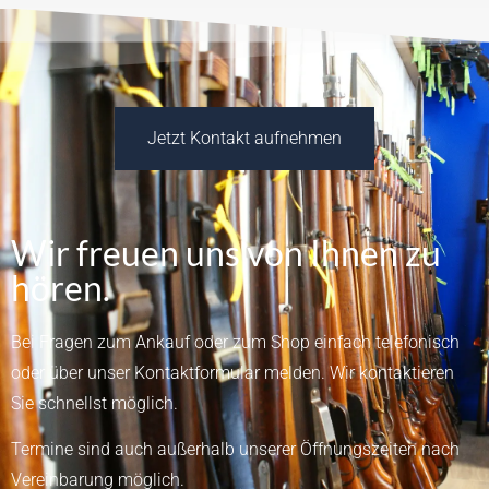
Jetzt Kontakt aufnehmen
Wir freuen uns von Ihnen zu
hören.
Bei Fragen zum Ankauf oder zum Shop einfach telefonisch
oder über unser
Kontaktformular
melden.
Wir kontaktieren
Sie schnellst möglich.
Termine sind auch außerhalb unserer Öffnungszeiten nach
Vereinbarung möglich.