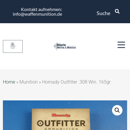
Kontakt aufnehmen:
Suche
info@waffenmunition.de
0
Home
»
Munition
»
Hornady Outfitter .308 Win. 165gr