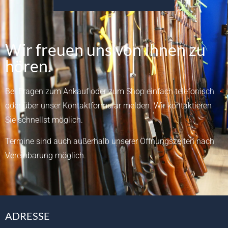
Wir freuen uns von Ihnen zu
hören.
Bei Fragen zum Ankauf oder zum Shop einfach telefonisch
oder über unser
Kontaktformular
melden.
Wir kontaktieren
Sie schnellst möglich.
Termine sind auch außerhalb unserer Öffnungszeiten nach
Vereinbarung möglich.
ADRESSE