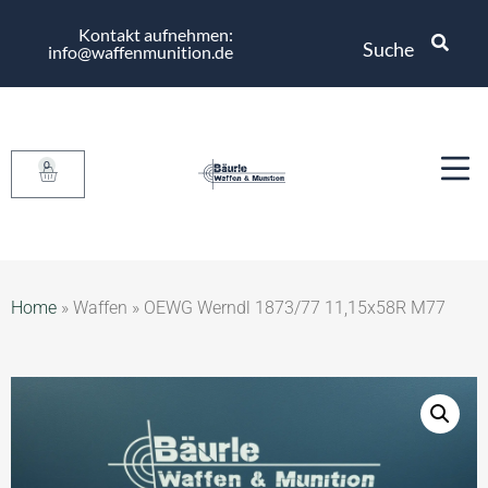
Kontakt aufnehmen:
Suche
info@waffenmunition.de
0
Home
»
Waffen
»
OEWG Werndl 1873/77 11,15x58R M77