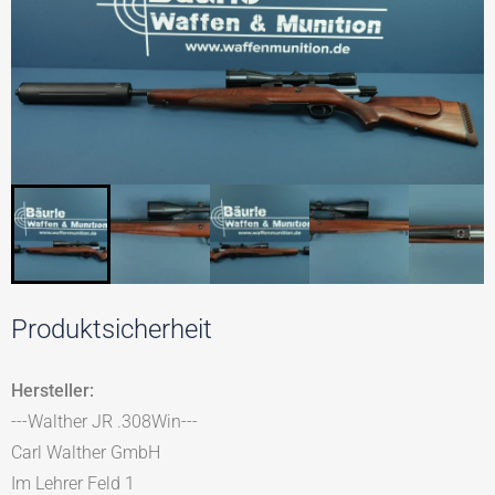
Produktsicherheit
Hersteller:
---Walther JR .308Win---
Carl Walther GmbH
Im Lehrer Feld 1