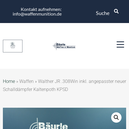
Kontakt aufnehmen:
Suche
info@waffenmunition.de
0
Home
»
Waffen
»
Walther JR .308Win inkl. angepasster neuer
Schalldämpfer Kaltenpoth KPSD