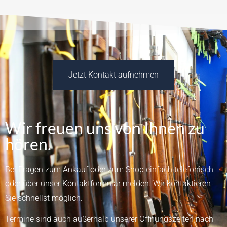
Jetzt Kontakt aufnehmen
Wir freuen uns von Ihnen zu
hören.
Bei Fragen zum Ankauf oder zum Shop einfach telefonisch
oder über unser
Kontaktformular
melden.
Wir kontaktieren
Sie schnellst möglich.
Termine sind auch außerhalb unserer Öffnungszeiten nach