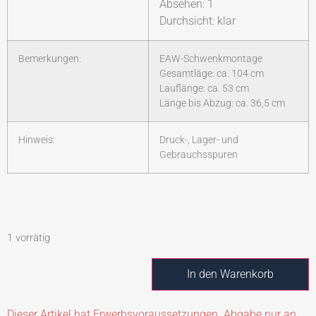
Absehen: 1
Durchsicht: klar
Bemerkungen:
EAW-Schwenkmontage
Gesamtläge: ca. 104 cm
Lauflänge: ca. 53 cm
Länge bis Abzug: ca. 36,5 cm
Hinweis:
Druck-, Lager- und
Gebrauchsspuren
1 vorrätig
In den Warenkorb
Dieser Artikel hat Erwerbsvoraussetzungen. Abgabe nur an