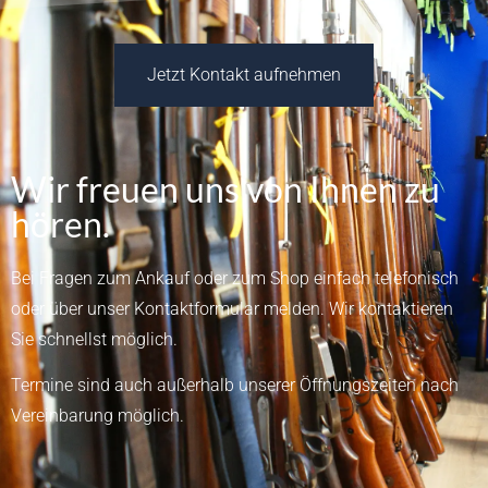
Jetzt Kontakt aufnehmen
Wir freuen uns von Ihnen zu
hören.
Bei Fragen zum Ankauf oder zum Shop einfach telefonisch
oder über unser
Kontaktformular
melden.
Wir kontaktieren
Sie schnellst möglich.
Termine sind auch außerhalb unserer Öffnungszeiten nach
Vereinbarung möglich.