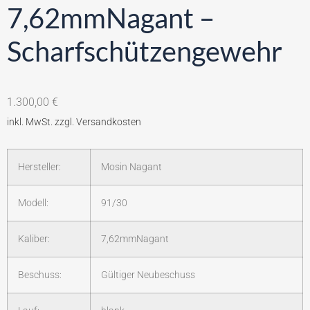
7,62mmNagant –
Scharfschützengewehr
1.300,00
€
Hersteller:
Mosin Nagant
Modell:
91/30
Kaliber:
7,62mmNagant
Beschuss:
Gültiger Neubeschuss