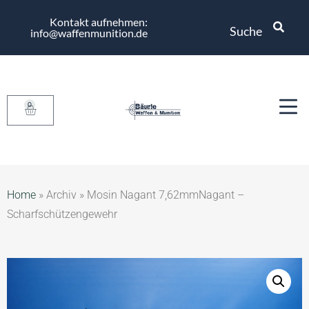
Kontakt aufnehmen:
Suche
info@waffenmunition.de
0
Home
»
Archiv
»
Mosin Nagant 7,62mmNagant –
Scharfschützengewehr