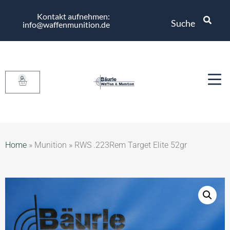
Kontakt aufnehmen:
Suche
info@waffenmunition.de
0
Home
»
Munition
»
RWS .223Rem Target Elite 52gr