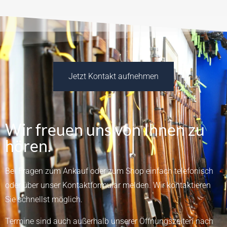
Jetzt Kontakt aufnehmen
Wir freuen uns von Ihnen zu
hören.
Bei Fragen zum Ankauf oder zum Shop einfach telefonisch
oder über unser
Kontaktformular
melden.
Wir kontaktieren
Sie schnellst möglich.
Termine sind auch außerhalb unserer Öffnungszeiten nach