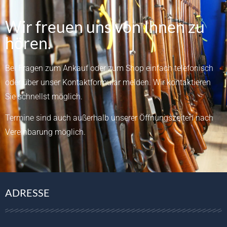
Wir freuen uns von Ihnen zu
hören.
Bei Fragen zum Ankauf oder zum Shop einfach telefonisch
oder über unser
Kontaktformular
melden.
Wir kontaktieren
Sie schnellst möglich.
Termine sind auch außerhalb unserer Öffnungszeiten nach
Vereinbarung möglich.
ADRESSE