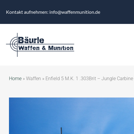
Kontakt aufnehmen: info@waffenmunition.de
Home
»
Waffen
»
Enfield 5 M.K. 1 .303Brit – Jungle Carbine