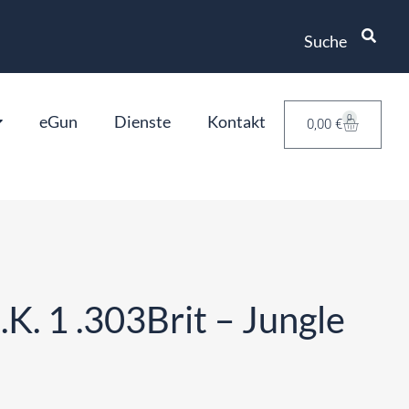
Suche
eGun
Dienste
Kontakt
0
0,00
€
.K. 1 .303Brit – Jungle