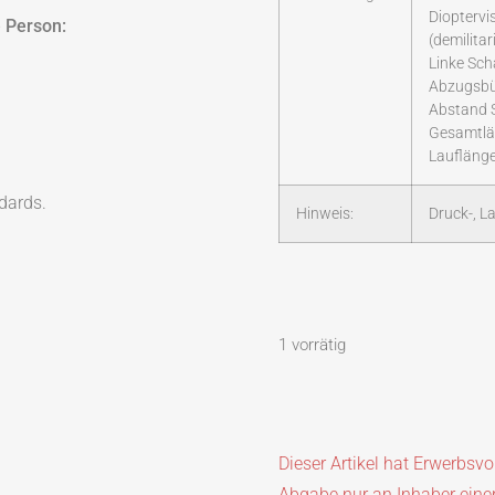
Dioptervi
 Person:
(demilitari
Linke Sch
Abzugsbü
Abstand 
Gesamtlä
Lauflänge
dards.
Hinweis:
Druck-, L
1 vorrätig
Dieser Artikel hat Erwerbsv
Abgabe nur an Inhaber eine