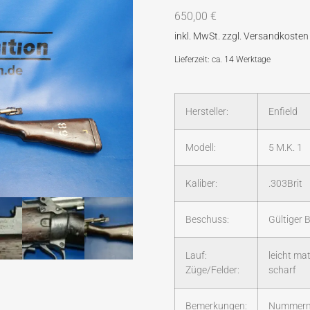
650,00
€
Lieferzeit: ca. 14 Werktage
Hersteller:
Enfield
Modell:
5 M.K. 1
Kaliber:
.303Brit
Beschuss:
Gültiger 
Lauf:
leicht mat
Züge/Felder:
scharf
Bemerkungen:
Nummerngl