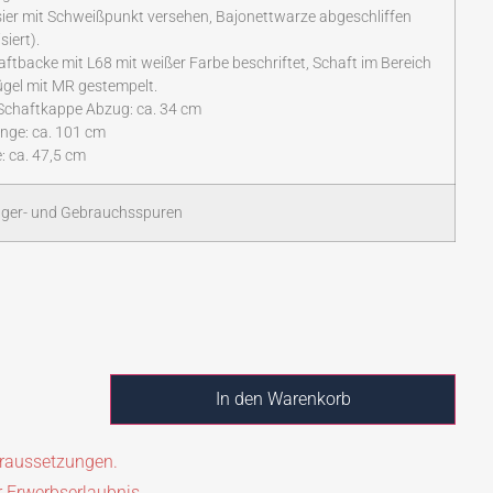
sier mit Schweißpunkt versehen, Bajonettwarze abgeschliffen
siert).
aftbacke mit L68 mit weißer Farbe beschriftet, Schaft im Bereich
gel mit MR gestempelt.
Schaftkappe Abzug: ca. 34 cm
nge: ca. 101 cm
: ca. 47,5 cm
ager- und Gebrauchsspuren
In den Warenkorb
oraussetzungen.
r Erwerbserlaubnis.