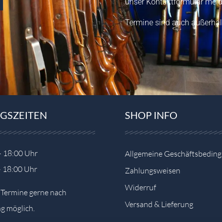
unser
Kontaktformular
meld
Termine sind auch außerhal
GSZEITEN
SHOP INFO
– 18:00 Uhr
Allgemeine Geschäftsbedin
– 18:00 Uhr
Zahlungsweisen
Widerruf
e Termine gerne nach
Versand & Lieferung
g möglich.