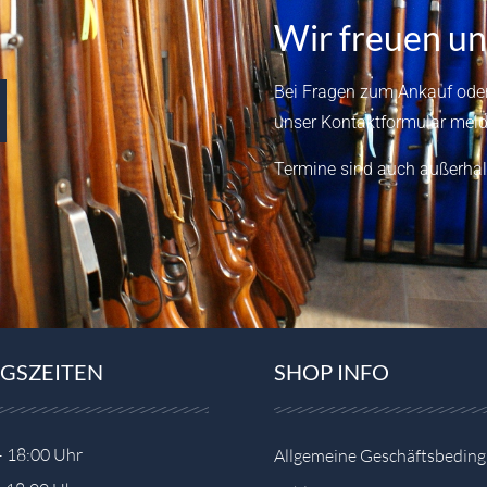
Wir freuen un
Bei Fragen zum Ankauf oder
unser
Kontaktformular
meld
Termine sind auch außerhal
GSZEITEN
SHOP INFO
– 18:00 Uhr
Allgemeine Geschäftsbedin