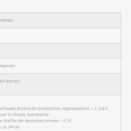
Spandau
lgewehr
auf wie neu
inal Nadel, Büchse der preußischen Jägerbataillone 1, 2, 5 & 6 ,
teur: N. Dreyse, Soemmerda
ten Waffen der deutschen Armeen – S.18
: ca. 84 cm