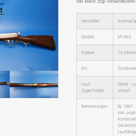
Hersteller:
Arsenal 
Modell:
M1862
Kaliber:
15,43mm
Art:
Zündnade
Lauf:
blank – L
Züge/Felder:
scharf
Bemerkungen:
Bj. 1867
inkl. orig
Konstruk
Die leich
Lauflänge