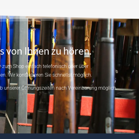
s von Ihnen zu hören.
 zum Shop einfach telefonisch oder über
en.
Wir kontaktieren Sie schnellst möglich.
b unserer Öffnungszeiten nach Vereinbarung möglich.