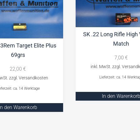
SK .22 Long Rifle High 
Match
3Rem Target Elite Plus
69grs
7,00
€
22,00
€
Lieferzeit: ca. 14 Werkta
eferzeit: ca. 14 Werktage
In den Warenkor
In den Warenkorb