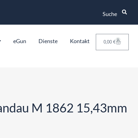
Suche
eGun
Dienste
Kontakt
0
0,00
€
pandau M 1862 15,43mm