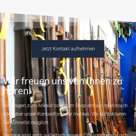
Jetzt Kontakt aufnehmen
Wir freuen uns von Ihnen zu
hören.
Bei Fragen zum Ankauf oder zum Shop einfach telefonisch
oder über unser
Kontaktformular
melden.
Wir kontaktieren
Sie schnellst möglich.
Termine sind auch außerhalb unserer Öffnungszeiten nach