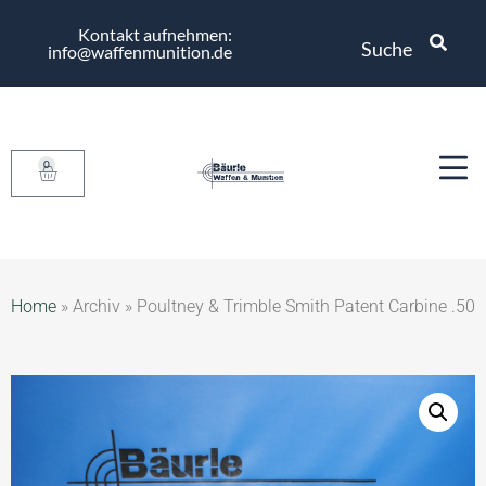
Kontakt aufnehmen:
Suche
info@waffenmunition.de
0
Home
»
Archiv
»
Poultney & Trimble Smith Patent Carbine .50