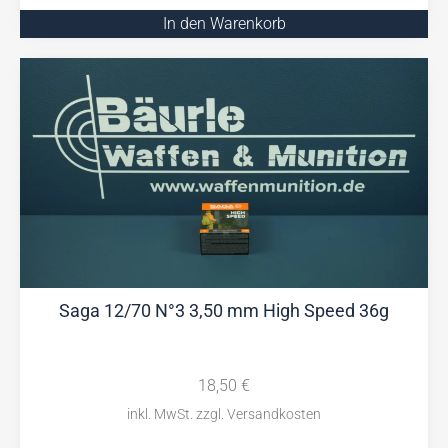
In den Warenkorb
Saga 12/70 N°3 3,50 mm High Speed 36g
18,50
€