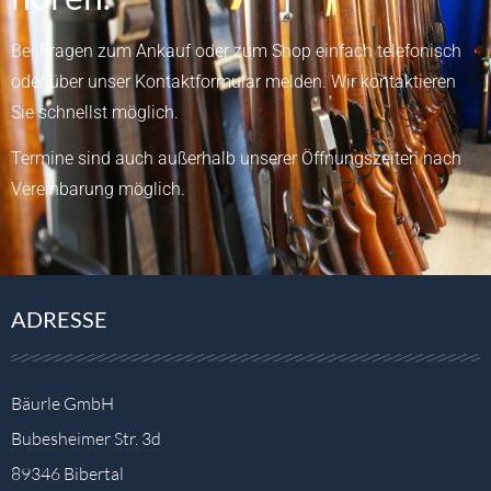
Bei Fragen zum Ankauf oder zum Shop einfach telefonisch
oder über unser
Kontaktformular
melden.
Wir kontaktieren
Sie schnellst möglich.
Termine sind auch außerhalb unserer Öffnungszeiten nach
Vereinbarung möglich.
ADRESSE
Bäurle GmbH
Bubesheimer Str. 3d
89346 Bibertal