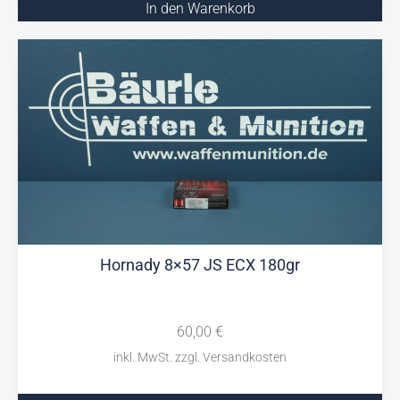
In den Warenkorb
Hornady 8×57 JS ECX 180gr
60,00
€