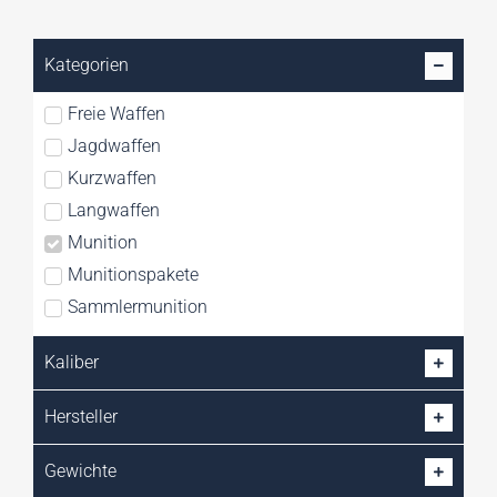
Kategorien
Freie Waffen
Jagdwaffen
Kurzwaffen
Langwaffen
Munition
Munitionspakete
Sammlermunition
Signalwaffen
Kaliber
Waffen
Wiederladeartikel
Hersteller
Zubehör
Gewichte