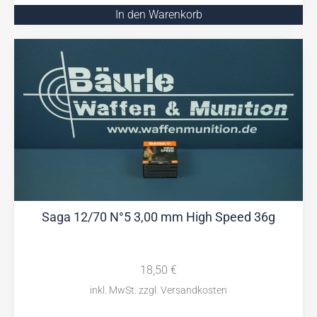
In den Warenkorb
Saga 12/70 N°5 3,00 mm High Speed 36g
18,50
€