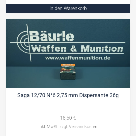
In den Warenkorb
Saga 12/70 N°6 2,75 mm Dispersante 36g
18,50
€