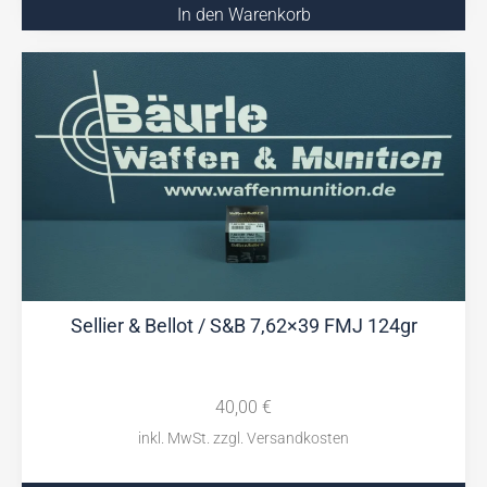
In den Warenkorb
Sellier & Bellot / S&B 7,62×39 FMJ 124gr
40,00
€