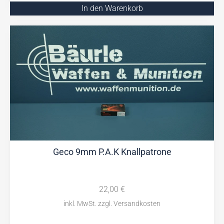
In den Warenkorb
Geco 9mm P.A.K Knallpatrone
22,00
€