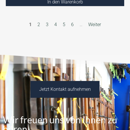
In den Warenkorb
1
2
3
4
5
6
…
Weiter
Jetzt Kontakt aufnehmen
Wir freuen uns von Ihnen zu
hören.