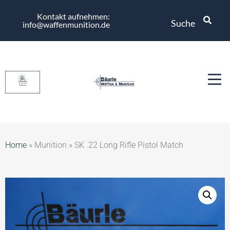
Kontakt aufnehmen:
Suche
info@waffenmunition.de
0
Home
»
Munition
»
SK .22 Long Rifle Pistol Match