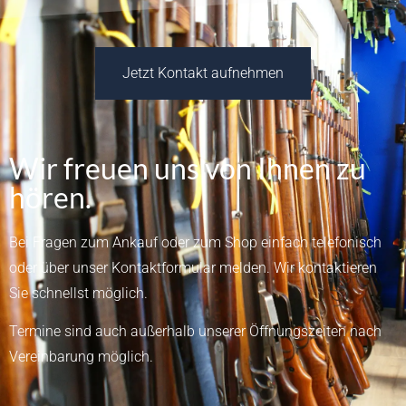
Jetzt Kontakt aufnehmen
Wir freuen uns von Ihnen zu
hören.
Bei Fragen zum Ankauf oder zum Shop einfach telefonisch
oder über unser
Kontaktformular
melden.
Wir kontaktieren
Sie schnellst möglich.
Termine sind auch außerhalb unserer Öffnungszeiten nach
Vereinbarung möglich.