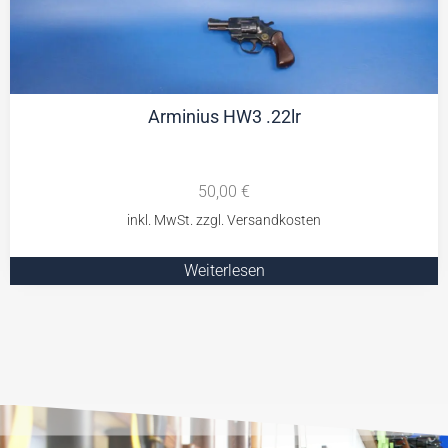
Arminius HW3 .22lr
50,00
€
Weiterlesen