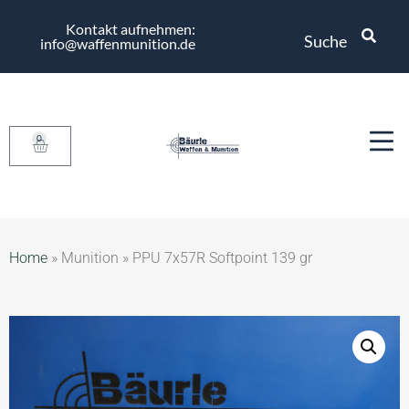
Kontakt aufnehmen:
Suche
info@waffenmunition.de
0
Home
»
Munition
»
PPU 7x57R Softpoint 139 gr