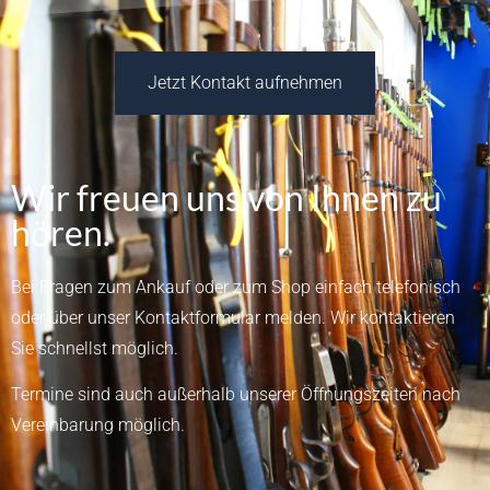
Jetzt Kontakt aufnehmen
Wir freuen uns von Ihnen zu
hören.
Bei Fragen zum Ankauf oder zum Shop einfach telefonisch
oder über unser
Kontaktformular
melden.
Wir kontaktieren
Sie schnellst möglich.
Termine sind auch außerhalb unserer Öffnungszeiten nach
Vereinbarung möglich.