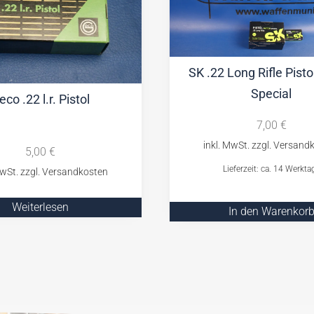
SK .22 Long Rifle Pist
Special
eco .22 l.r. Pistol
7,00
€
5,00
€
Lieferzeit: ca. 14 Werkta
Weiterlesen
In den Warenkor