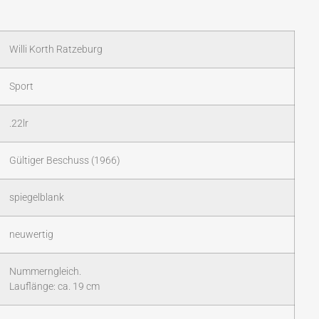
Willi Korth Ratzeburg
Sport
.22lr
Gültiger Beschuss (1966)
spiegelblank
neuwertig
Nummerngleich.
Lauflänge: ca. 19 cm