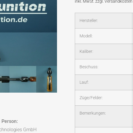
Hersteller:
Modell:
Kaliber:
Beschuss:
Lauf:
Züge/Felder:
Bemerkungen:
 Person:
chnologies GmbH