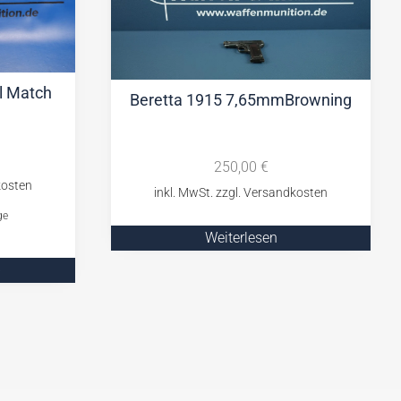
ol Match
Beretta 1915 7,65mmBrowning
250,00
€
ge
Weiterlesen
b