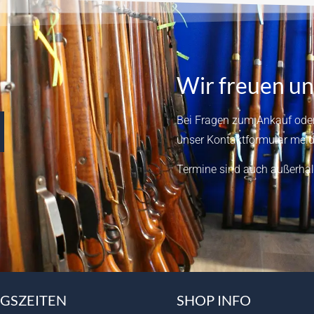
Wir freuen un
Bei Fragen zum Ankauf oder
unser
Kontaktformular
meld
Termine sind auch außerhal
GSZEITEN
SHOP INFO