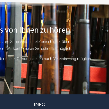
s von Ihnen zu hören.
 zum Shop einfach telefonisch oder über
en.
Wir kontaktieren Sie schnellst möglich.
b unserer Öffnungszeiten nach Vereinbarung möglich.
INFO