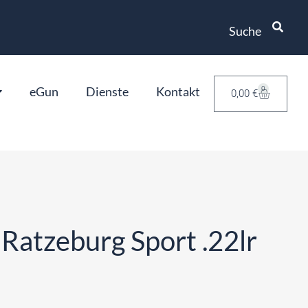
Suche
eGun
Dienste
Kontakt
0
0,00
€
 Ratzeburg Sport .22lr