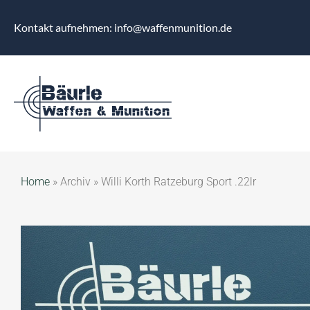
Kontakt aufnehmen: info@waffenmunition.de
Home
»
Archiv
»
Willi Korth Ratzeburg Sport .22lr