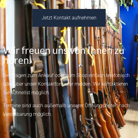
Jetzt Kontakt aufnehmen
Wir freuen uns von Ihnen zu
hören.
Bei Fragen zum Ankauf oder zum Shop einfach telefonisch
oder über unser
Kontaktformular
melden.
Wir kontaktieren
Sie schnellst möglich.
Termine sind auch außerhalb unserer Öffnungszeiten nach
Vereinbarung möglich.