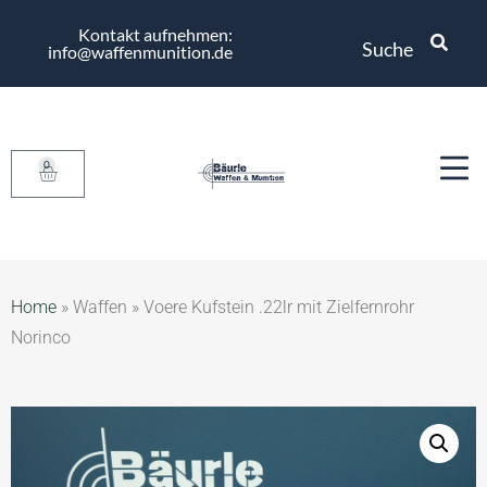
Kontakt aufnehmen:
Suche
info@waffenmunition.de
0
Home
»
Waffen
»
Voere Kufstein .22lr mit Zielfernrohr
Norinco