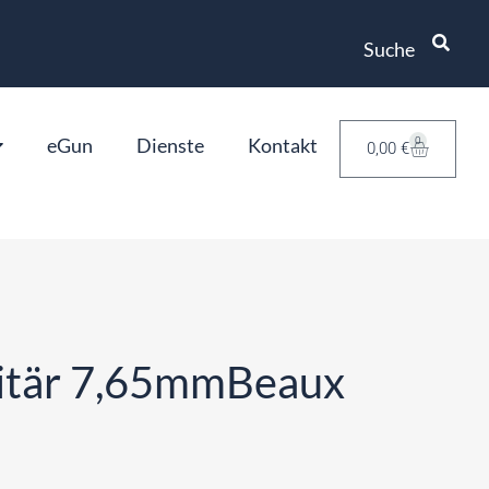
Suche
eGun
Dienste
Kontakt
0
0,00
€
litär 7,65mmBeaux