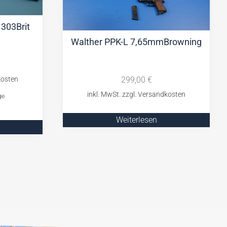
.303Brit
Walther PPK-L 7,65mmBrowning
299,00
€
ge
Weiterlesen
b