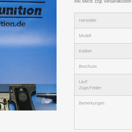
Hersteller:
Modell:
Kaliber:
Beschuss:
Lauf:
Züge/Felder:
Bemerkungen: