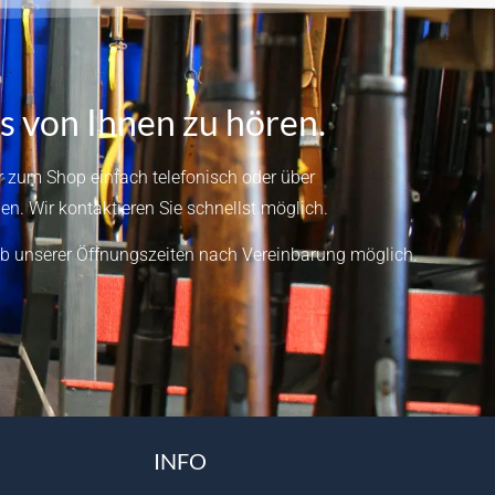
s von Ihnen zu hören.
 zum Shop einfach telefonisch oder über
en.
Wir kontaktieren Sie schnellst möglich.
b unserer Öffnungszeiten nach Vereinbarung möglich.
INFO