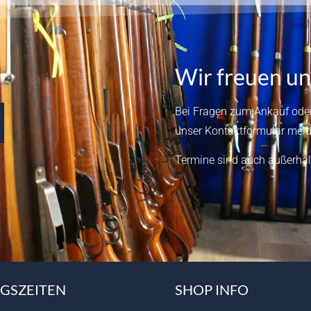
Wir freuen un
Bei Fragen zum Ankauf oder
unser
Kontaktformular
meld
Termine sind auch außerhal
GSZEITEN
SHOP INFO