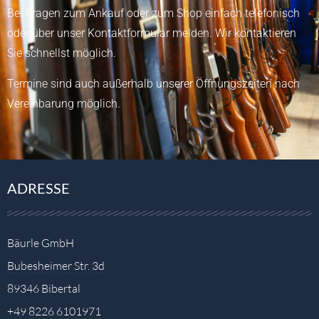
Bei Fragen zum Ankauf oder zum Shop einfach telefonisch
oder über unser
Kontaktformular
melden.
Wir kontaktieren
Sie schnellst möglich.
Termine sind auch außerhalb unserer Öffnungszeiten nach
Vereinbarung möglich.
ADRESSE
Bäurle GmbH
Bubesheimer Str. 3d
89346 Bibertal
+49 8226 6101971