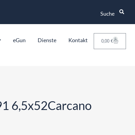
Suche
eGun
Dienste
Kontakt
0
0,00
€
91 6,5x52Carcano