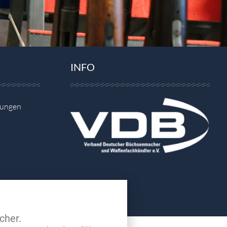
INFO
gungen
cher.