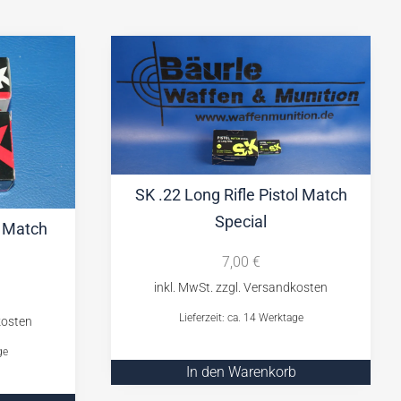
SK .22 Long Rifle Pistol Match
Special
e Match
7,00
€
Lieferzeit: ca. 14 Werktage
ge
In den Warenkorb