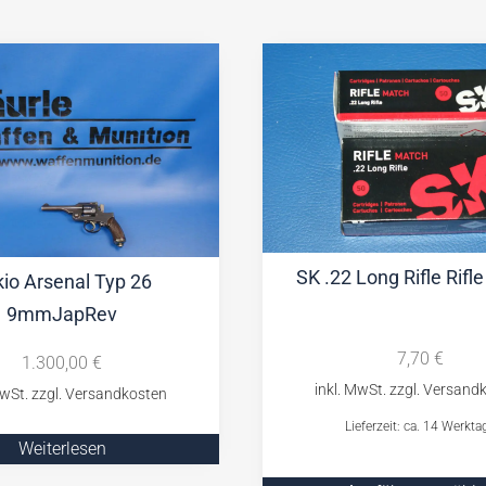
SK .22 Long Rifle Rifl
io Arsenal Typ 26
9mmJapRev
7,70
€
1.300,00
€
Lieferzeit: ca. 14 Werkta
Weiterlesen