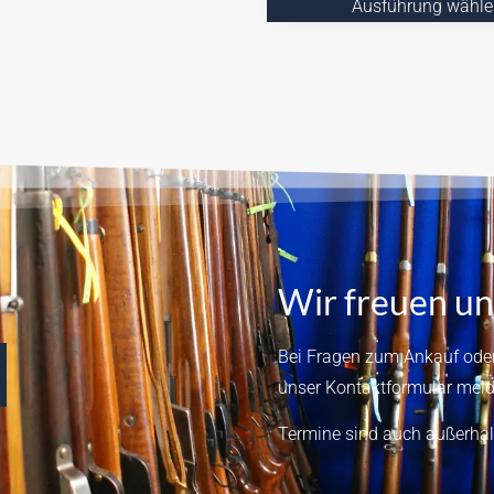
Ausführung wähle
Wir freuen un
Bei Fragen zum Ankauf oder
unser
Kontaktformular
meld
Termine sind auch außerhal