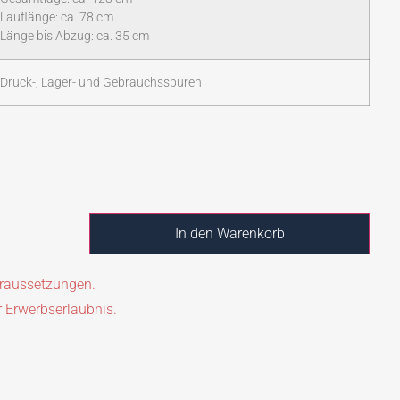
Lauflänge: ca. 78 cm
Länge bis Abzug: ca. 35 cm
Druck-, Lager- und Gebrauchsspuren
In den Warenkorb
oraussetzungen.
r Erwerbserlaubnis.