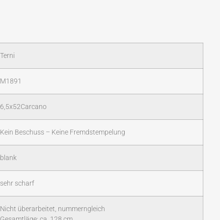
Terni
M1891
6,5x52Carcano
Kein Beschuss – Keine Fremdstempelung
blank
sehr scharf
Nicht überarbeitet, nummerngleich
Gesamtläge: ca. 128 cm