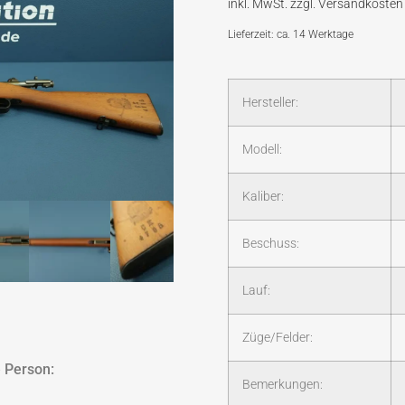
Lieferzeit: ca. 14 Werktage
Hersteller:
Modell:
Kaliber:
Beschuss:
Lauf:
Züge/Felder:
 Person:
Bemerkungen: