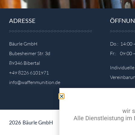
ADRESSE
ÖFFNUN
Bäurle GmbH
Do.: 14:00 
Bubesheimer Str. 3d
Fr.: 09:00 
89346 Bibertal
Individuell
+49 8226 6101971
Vereinbarun
info@waffenmunition.de
wir 
Alle Dienstleistung i
2026
Bäurle GmbH