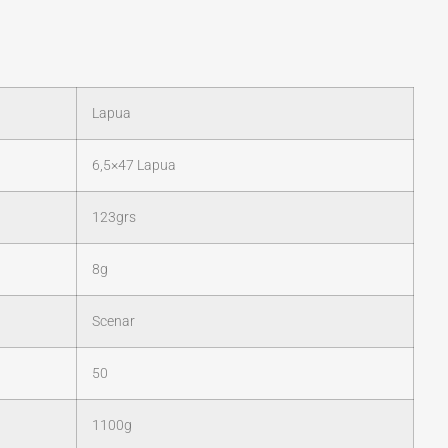
Lapua
6,5×47 Lapua
123grs
8g
Scenar
50
1100g