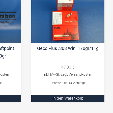
ftpoint
Geco Plus .308 Win. 170gr/11g
0gr
47,00
€
ge
Lieferzeit: ca. 14 Werktage
b
In den Warenkorb