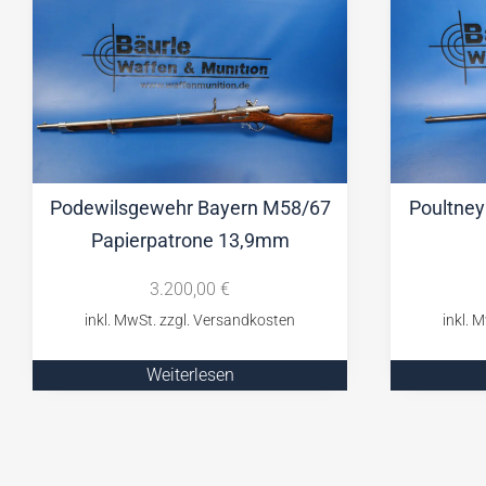
Podewilsgewehr Bayern M58/67
Poultney
Papierpatrone 13,9mm
3.200,00
€
Weiterlesen