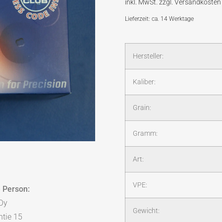
Lieferzeit: ca. 14 Werktage
Hersteller:
Kaliber:
Grain:
Gramm:
Art:
VPE:
 Person:
Oy
Gewicht:
tie 15