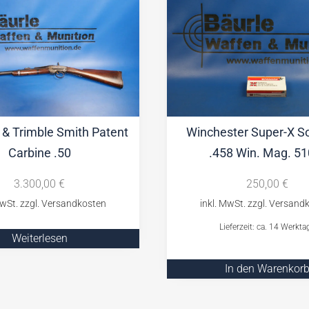
 & Trimble Smith Patent
Winchester Super-X So
Carbine .50
.458 Win. Mag. 51
3.300,00
€
250,00
€
Lieferzeit: ca. 14 Werkta
Weiterlesen
In den Warenkor