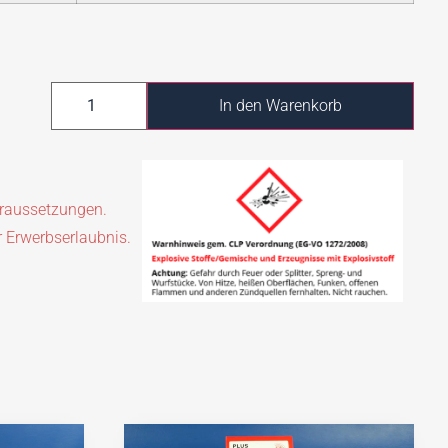
In den Warenkorb
oraussetzungen.
r Erwerbserlaubnis.