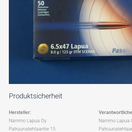
Produktsicherheit
Hersteller:
Verantwortliche
Nammo Lapua Oy
Nammo Lapua 
Patruunatehtaantie 15
Patruunatehtaan