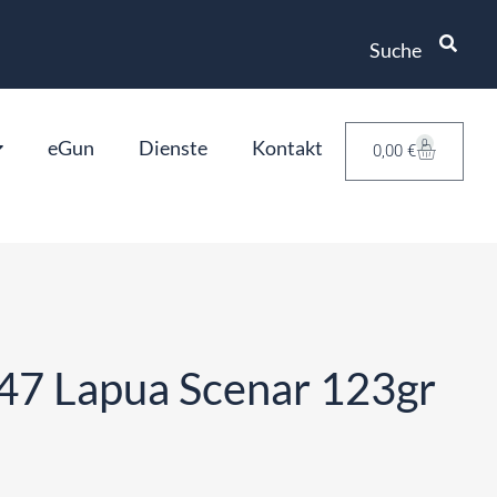
Suche
eGun
Dienste
Kontakt
0
0,00
€
47 Lapua Scenar 123gr