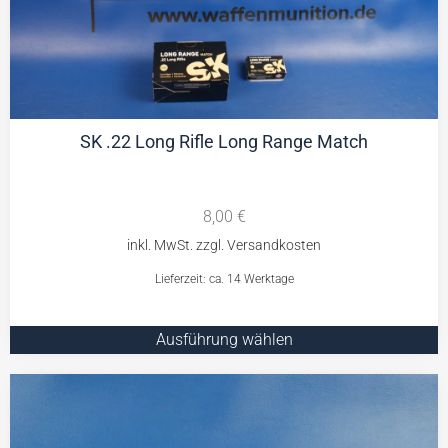
SK .22 Long Rifle Long Range Match
8,00
€
Lieferzeit: ca. 14 Werktage
Ausführung wählen