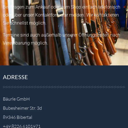
Bei Fragen zum Ankauf oder zum Shop einfach telefonisch
oder über unser
Kontaktformular
melden.
Wir kontaktieren
Sie schnellst möglich.
Termine sind auch außerhalb unserer Öffnungszeiten nach
Vereinbarung möglich.
ADRESSE
Bäurle GmbH
Bubesheimer Str. 3d
89346 Bibertal
+49 8226 6101971