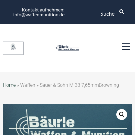
Kontakt aufnehmen:
Suche
info@waffenmunition.de
0
Home
»
Waffen
»
Sauer & Sohn M 38 7,65mmBrowning