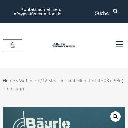
Kontakt aufnehmen:
Suche
info@waffenmunition.de
0
Home
»
Waffen
»
S/42 Mauser Parabellum Pistole 08 (1936)
9mmLuger