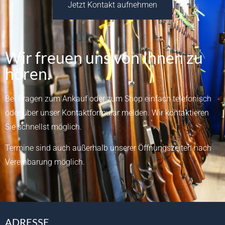
Jetzt Kontakt aufnehmen
Wir freuen uns von Ihnen zu
hören.
Bei Fragen zum Ankauf oder zum Shop einfach telefonisch
oder über unser
Kontaktformular
melden.
Wir kontaktieren
Sie schnellst möglich.
Termine sind auch außerhalb unserer Öffnungszeiten nach
Vereinbarung möglich.
ADRESSE