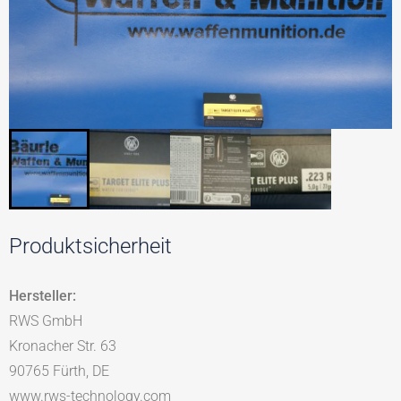
Produktsicherheit
Hersteller:
RWS GmbH
Kronacher Str. 63
90765 Fürth, DE
www.rws-technology.com