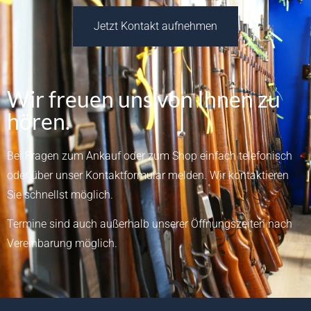
Jetzt Kontakt aufnehmen
Wir freuen uns von Ihnen zu
hören.
Bei Fragen zum Ankauf oder zum Shop einfach telefonisch
oder über unser
Kontaktformular
melden.
Wir kontaktieren
Sie schnellst möglich.
Termine sind auch außerhalb unserer Öffnungszeiten nach
Vereinbarung möglich.