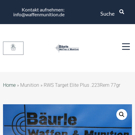
Kontakt aufnehmen:
Suche
info@waffenmunition.de
0
Home
»
Munition
»
RWS Target Elite Plus .223Rem 77gr