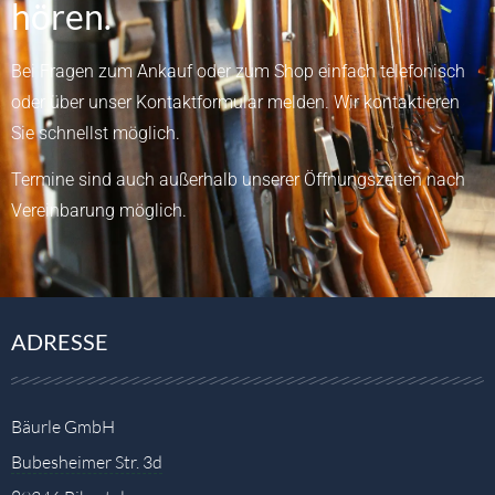
hören.
Bei Fragen zum Ankauf oder zum Shop einfach telefonisch
oder über unser
Kontaktformular
melden.
Wir kontaktieren
Sie schnellst möglich.
Termine sind auch außerhalb unserer Öffnungszeiten nach
Vereinbarung möglich.
ADRESSE
Bäurle GmbH
Bubesheimer Str. 3d