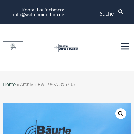
Kontakt aufnehmen:
Suche
info@waffenmunition.de
0
Home
»
Archiv
»
RwE 98-A 8x57JS