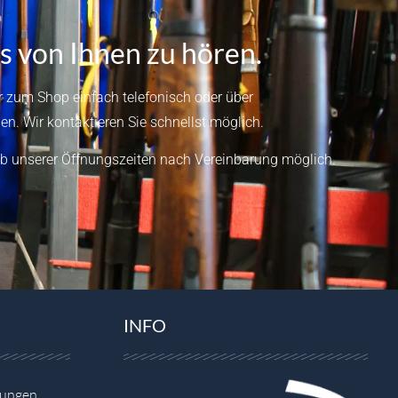
s von Ihnen zu hören.
 zum Shop einfach telefonisch oder über
en.
Wir kontaktieren Sie schnellst möglich.
b unserer Öffnungszeiten nach Vereinbarung möglich.
INFO
gungen