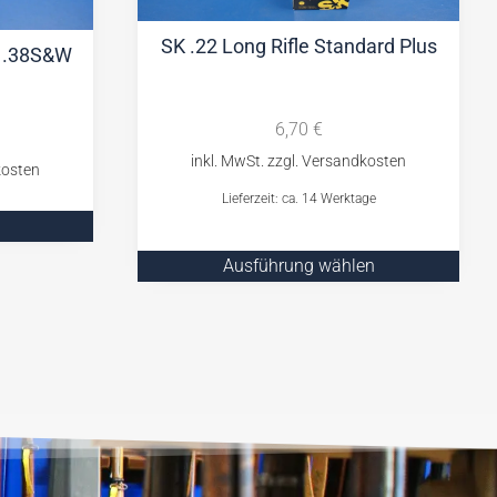
SK .22 Long Rifle Standard Plus
V .38S&W
6,70
€
Lieferzeit: ca. 14 Werktage
Ausführung wählen