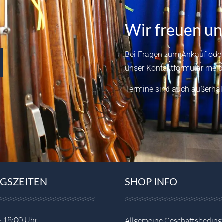
Wir freuen un
Bei Fragen zum Ankauf oder
unser
Kontaktformular
meld
Termine sind auch außerhal
GSZEITEN
SHOP INFO
– 18:00 Uhr
Allgemeine Geschäftsbedin