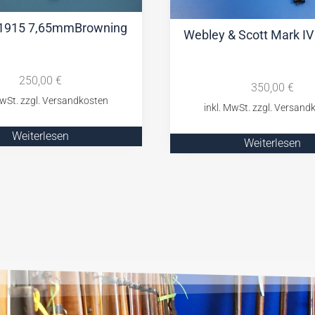
 1915 7,65mmBrowning
Webley & Scott Mark I
250,00
€
350,00
€
Weiterlesen
Weiterlesen