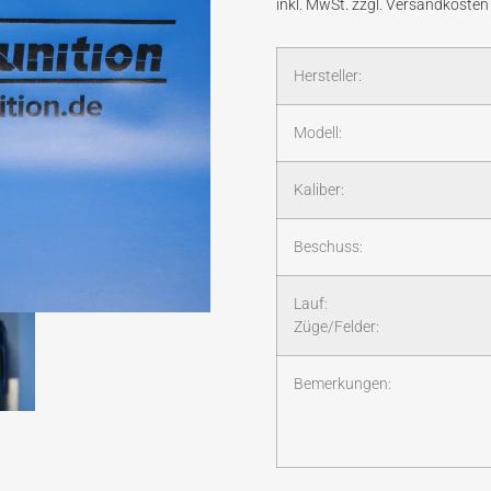
Hersteller:
Modell:
Kaliber:
Beschuss:
Lauf:
Züge/Felder:
Bemerkungen: