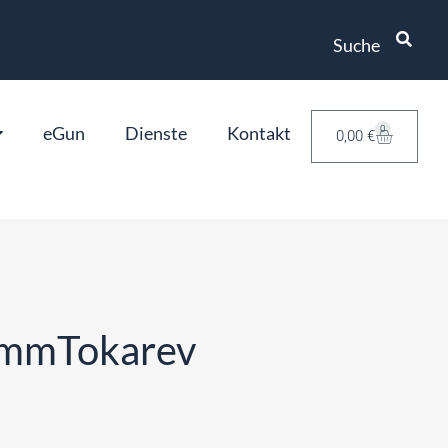
Suche
eGun
Dienste
Kontakt
0
0,00
€
2mmTokarev