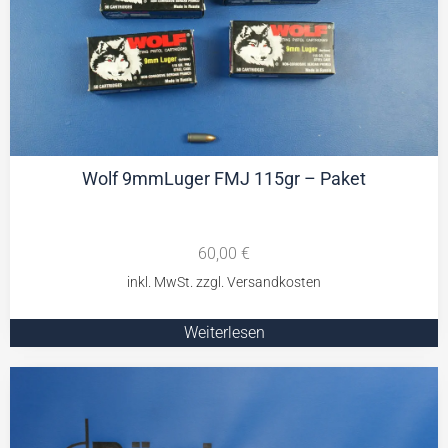
Wolf 9mmLuger FMJ 115gr – Paket
60,00
€
Weiterlesen