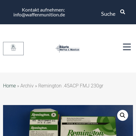
Kontakt aufnehmen:
Suche
info@waffenmunition.de
0
Home
»
Archiv
»
Remington .45ACP FMJ 230gr