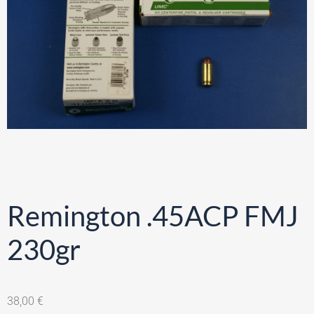
Remington .45ACP FMJ
230gr
38,00
€