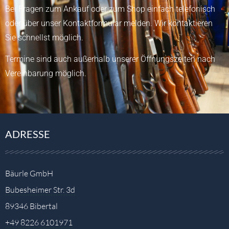
Bei Fragen zum Ankauf oder zum Shop einfach telefonisch
oder über unser
Kontaktformular
melden.
Wir kontaktieren
Sie schnellst möglich.
Termine sind auch außerhalb unserer Öffnungszeiten nach
Vereinbarung möglich.
ADRESSE
Bäurle GmbH
Bubesheimer Str. 3d
89346 Bibertal
+49 8226 6101971