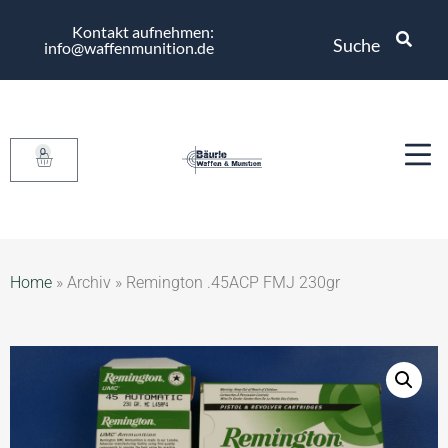
Kontakt aufnehmen:
Suche
info@waffenmunition.de
0
Home
»
Archiv
»
Remington .45ACP FMJ 230gr