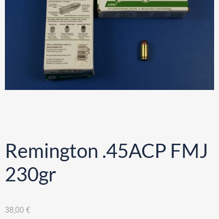
Remington .45ACP FMJ
230gr
38,00
€