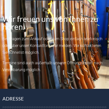
Wir freuen uns von Ihnen zu
hören.
Bei Fragen zum Ankauf oder zum Shop einfach telefonisch
oder über unser
Kontaktformular
melden.
Wir kontaktieren
Sie schnellst möglich.
Termine sind auch außerhalb unserer Öffnungszeiten nach
Vereinbarung möglich.
ADRESSE