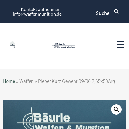
Kontakt aufnehmen:
Suche
info@waffenmunition.de
0
Home
»
Waffen
»
Pieper Kurz Gewehr 89/36 7,65x53Arg