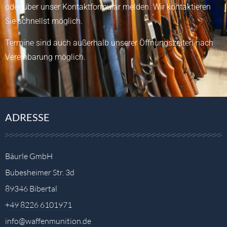
oder über unser
Kontaktformular
melden.
Wir kontaktieren
Sie schnellst möglich.
Termine sind auch außerhalb unserer Öffnungszeiten nach
Vereinbarung möglich.
ADRESSE
Bäurle GmbH
Bubesheimer Str. 3d
89346 Bibertal
+49 8226 6101971
info@waffenmunition.de