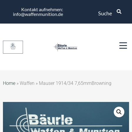
Kontakt aufnehmen:
Suche
info@waffenmunition.de
0
Home
»
Waffen
»
Mauser 1914/34 7,65mmBrowning