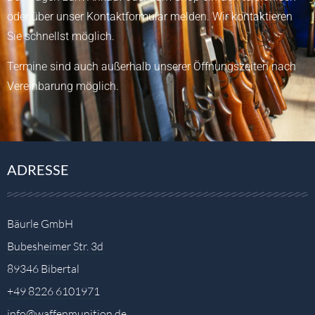
oder über unser
Kontaktformular
melden.
Wir kontaktieren
Sie schnellst möglich.
Termine sind auch außerhalb unserer Öffnungszeiten nach
Vereinbarung möglich.
ADRESSE
Bäurle GmbH
Bubesheimer Str. 3d
89346 Bibertal
+49 8226 6101971
info@waffenmunition.de