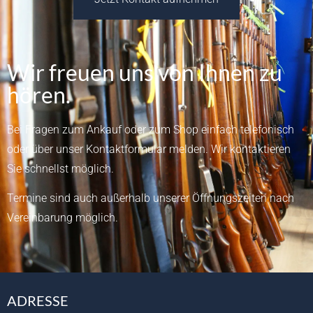
Wir freuen uns von Ihnen zu
hören.
Bei Fragen zum Ankauf oder zum Shop einfach telefonisch
oder über unser
Kontaktformular
melden.
Wir kontaktieren
Sie schnellst möglich.
Termine sind auch außerhalb unserer Öffnungszeiten nach
Vereinbarung möglich.
ADRESSE