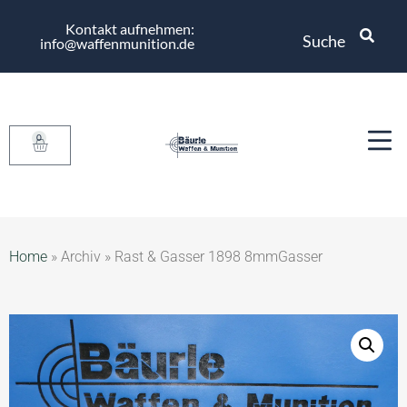
Kontakt aufnehmen:
Suche
info@waffenmunition.de
0
Home
»
Archiv
»
Rast & Gasser 1898 8mmGasser