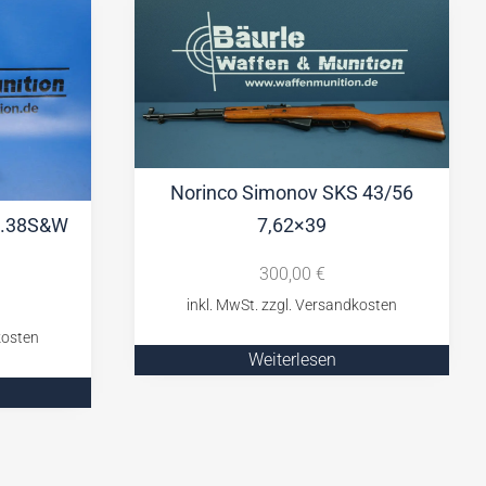
Norinco Simonov SKS 43/56
7,62×39
I .38S&W
300,00
€
Weiterlesen