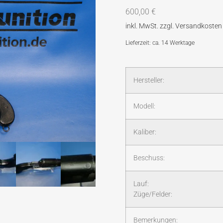
600,00
€
Lieferzeit: ca. 14 Werktage
Hersteller:
Modell:
Kaliber:
Beschuss:
Lauf:
Züge/Felder:
Bemerkungen: