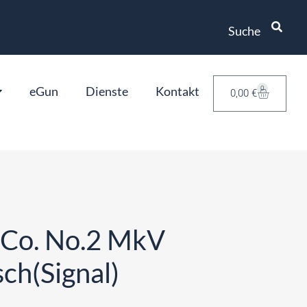
Suche
eGun
Dienste
Kontakt
0
0,00
€
 Co. No.2 MkV
ch(Signal)