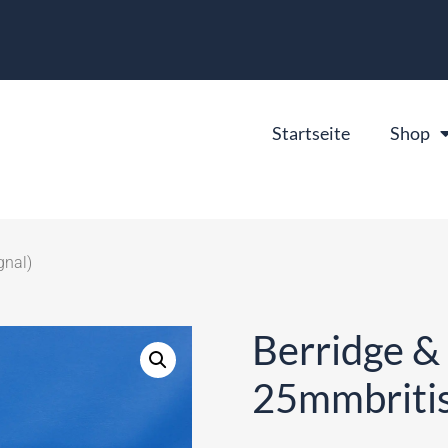
Startseite
Shop
gnal)
Berridge &
25mmbritis