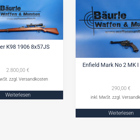
er K98 1906 8x57JS
Enfield Mark No 2 MK 
2.800,00
€
290,00
€
Weiterlesen
Weiterlesen