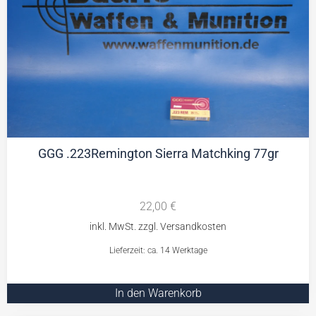
GGG .223Remington Sierra Matchking 77gr
22,00
€
Lieferzeit: ca. 14 Werktage
In den Warenkorb