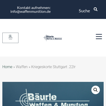
Kontakt aufnehmen:
Suche
info@waffenmunition.de
0
Home
»
Waffen
»
Kriegeskorte Stuttgart .22lr