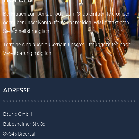
Bei Fragen zum Ankauf oder zum Shop einfach telefonisch
oder über unser
Kontaktformular
melden.
Wir kontaktieren
Sie schnellst möglich.
Termine sind auch außerhalb unserer Öffnungszeiten nach
Vereinbarung möglich.
ADRESSE
Bäurle GmbH
Bubesheimer Str. 3d
89346 Bibertal