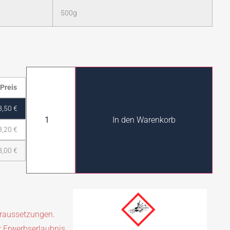
500g
Preis
8,50
€
In den Warenkorb
8,20
€
8,00
€
oraussetzungen.
r Erwerbserlaubnis.