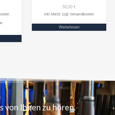
50,00
€
ge
Weiterlesen
b
s von Ihnen zu hören.