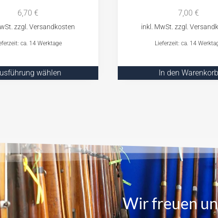
6,70
€
7,00
€
eferzeit: ca. 14 Werktage
Lieferzeit: ca. 14 Werkta
usführung wählen
In den Warenkor
Wir freuen un