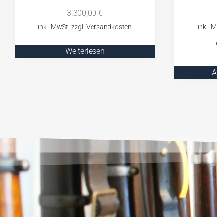
3.300,00
€
Li
Weiterlesen
A