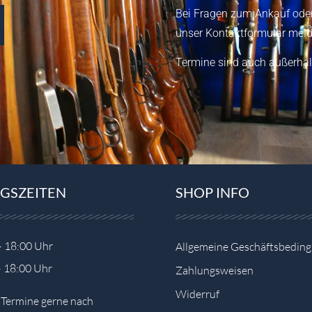
Bei Fragen zum Ankauf oder
unser
Kontaktformular
meld
Termine sind auch außerhal
GSZEITEN
SHOP INFO
– 18:00 Uhr
Allgemeine Geschäftsbedin
– 18:00 Uhr
Zahlungsweisen
Widerruf
e Termine gerne nach