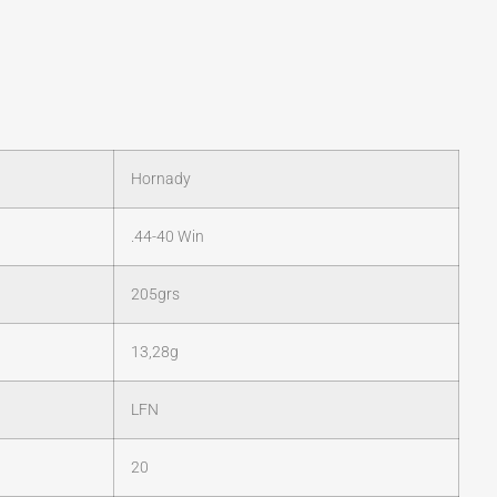
Hornady
.44-40 Win
205grs
13,28g
LFN
20