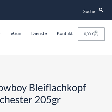
Suche
eGun
Dienste
Kontakt
0
0,00
€
wboy Bleiflachkopf
chester 205gr