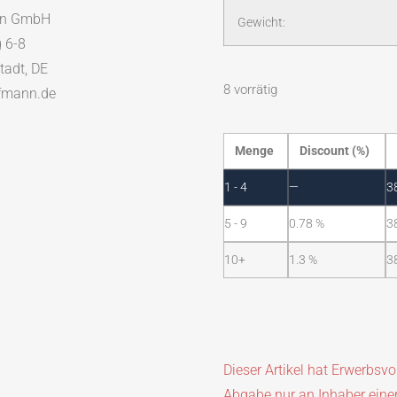
nn GmbH
Gewicht:
 6-8
tadt, DE
8 vorrätig
fmann.de
Menge
Discount (%)
1 - 4
—
3
5 - 9
0.78 %
3
10+
1.3 %
3
Dieser Artikel hat Erwerbsv
Abgabe nur an Inhaber eine