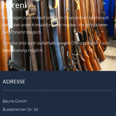
hören.
Bei Fragen zum Ankauf oder zum Shop einfach telefonisch
oder über unser
Kontaktformular
melden.
Wir kontaktieren
Sie schnellst möglich.
Termine sind auch außerhalb unserer Öffnungszeiten nach
Vereinbarung möglich.
ADRESSE
Bäurle GmbH
Bubesheimer Str. 3d