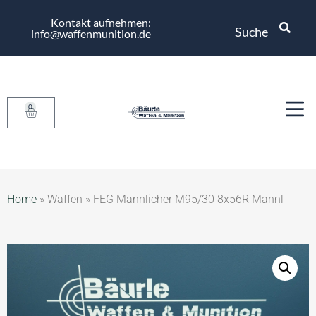
Kontakt aufnehmen:
Suche
info@waffenmunition.de
0
Home
»
Waffen
»
FEG Mannlicher M95/30 8x56R Mannl