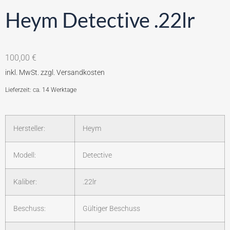
Heym Detective .22lr
100,00
€
Lieferzeit: ca. 14 Werktage
Hersteller:
Heym
Modell:
Detective
Kaliber:
.22lr
Beschuss:
Gültiger Beschuss