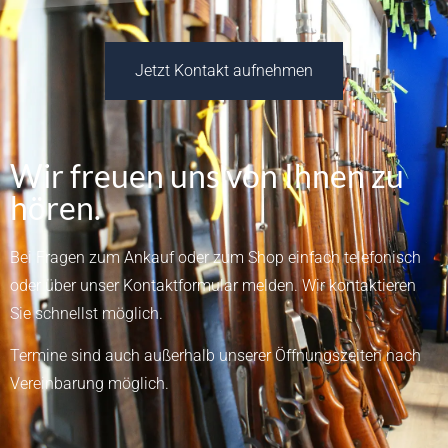
Jetzt Kontakt aufnehmen
Wir freuen uns von Ihnen zu
hören.
Bei Fragen zum Ankauf oder zum Shop einfach telefonisch
oder über unser
Kontaktformular
melden.
Wir kontaktieren
Sie schnellst möglich.
Termine sind auch außerhalb unserer Öffnungszeiten nach
Vereinbarung möglich.