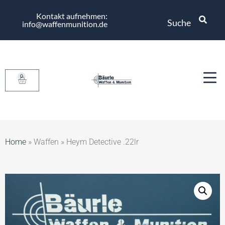
Kontakt aufnehmen:
Suche
info@waffenmunition.de
0
Home
»
Waffen
»
Heym Detective .22lr