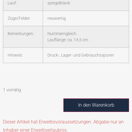
Lauf:
spiegelblank
Züge/Felder:
neuwertig
Bemerkungen:
Nummerngleich.
Lauflänge: ca. 14,5 cm
Hinweis:
Druck-, Lager- und Gebrauchsspuren
1 vorrätig
In den Warenkorb
Dieser Artikel hat Erwerbsvoraussetzungen. Abgabe nur an
Inhaber einer Erwerbserlaubnis.