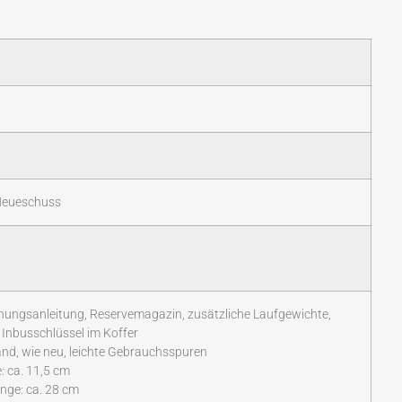
 Neueschuss
nungsanleitung, Reservemagazin, zusätzliche Laufgewichte,
, Inbusschlüssel im Koffer
nd, wie neu, leichte Gebrauchsspuren
: ca. 11,5 cm
nge: ca. 28 cm