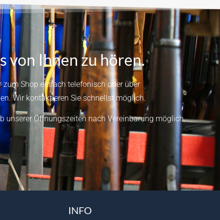
s von Ihnen zu hören.
 zum Shop einfach telefonisch oder über
en.
Wir kontaktieren Sie schnellst möglich.
b unserer Öffnungszeiten nach Vereinbarung möglich.
INFO