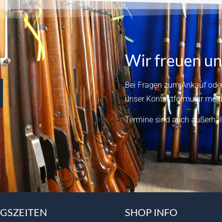
Wir freuen un
Bei Fragen zum Ankauf oder
unser
Kontaktformular
meld
Termine sind auch außerhal
GSZEITEN
SHOP INFO