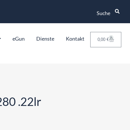
Suche
eGun
Dienste
Kontakt
0
0,00
€
80 .22lr