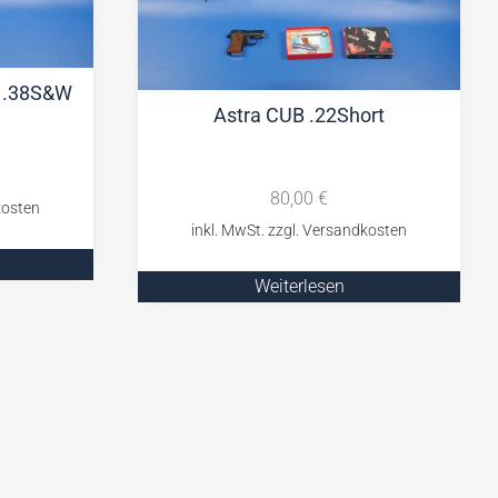
V .38S&W
Astra CUB .22Short
80,00
€
Weiterlesen