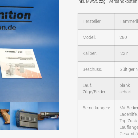
Hersteller:
Hämmerli
Modell:
280
Kaliber:
.22lr
Beschuss:
Gültiger
Lauf:
blank
Züge/Felder:
scharf
Bemerkungen:
Mit Bedie
Ladehilfe
Top Zusta
Lauflänge
Gesamtlä