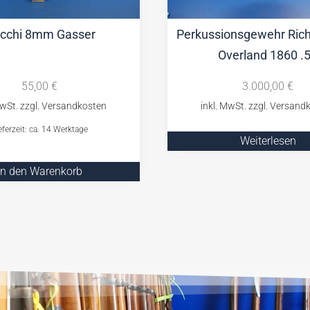
occhi 8mm Gasser
Perkussionsgewehr Ric
Overland 1860 .
55,00
€
3.000,00
€
eferzeit: ca. 14 Werktage
Weiterlesen
In den Warenkorb