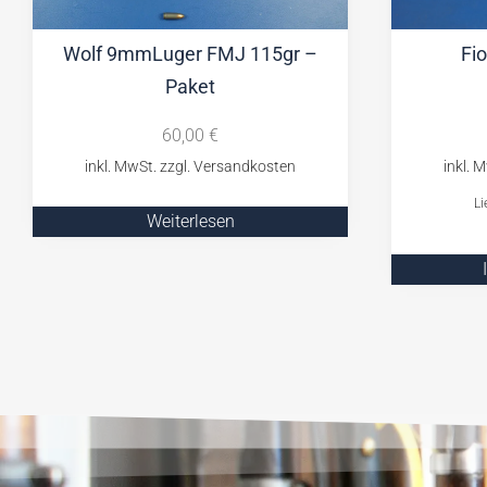
Wolf 9mmLuger FMJ 115gr –
Fi
Paket
60,00
€
Li
Weiterlesen