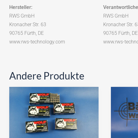
Hersteller:
Verantwortliche
RWS GmbH
RWS GmbH
Kronacher Str. 63
Kronacher Str. 6
90765 Fürth, DE
90765 Fürth, DE
www.rws-technology.com
www.rws-techn
Andere Produkte