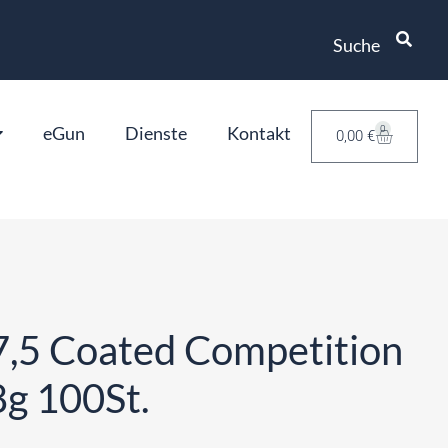
Suche
eGun
Dienste
Kontakt
0
0,00
€
,5 Coated Competition
8g 100St.