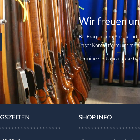
Wir freuen un
Bei Fragen zum Ankauf oder
unser
Kontaktformular
meld
Termine sind auch außerhal
GSZEITEN
SHOP INFO