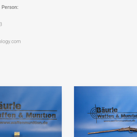
 Person:
3
ology.com