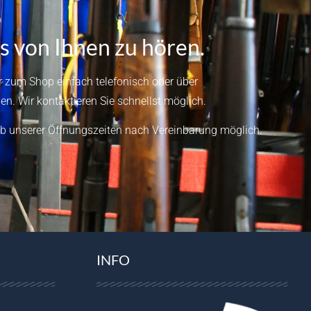
s von Ihnen zu hören.
 zum Shop einfach telefonisch oder über
en.
Wir kontaktieren Sie schnellst möglich.
b unserer Öffnungszeiten nach Vereinbarung möglich.
INFO