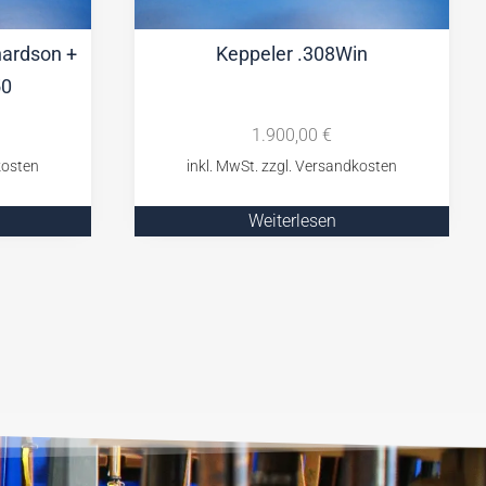
hardson +
Keppeler .308Win
50
1.900,00
€
Weiterlesen