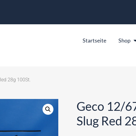
Startseite
Shop
Red 28g 100St.
Geco 12/67
Slug Red 2