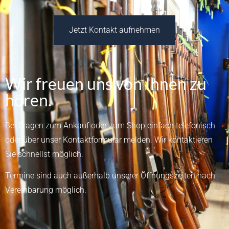
Jetzt Kontakt aufnehmen
Wir freuen uns von Ihnen zu
hören.
Bei Fragen zum Ankauf oder zum Shop einfach telefonisch
oder über unser
Kontaktformular
melden.
Wir kontaktieren
Sie schnellst möglich.
Termine sind auch außerhalb unserer Öffnungszeiten nach
Vereinbarung möglich.