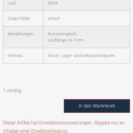
Lauf:
blank
Züge/Felder:
scharf
Bemerkungen:
Nummerngleich.
Lauflänge: ca. 9 cm
Hinweis:
Druck-, Lager- und Gebrauchsspuren
1 vorrätig
In den Warenkorb
Dieser Artikel hat Erwerbsvoraussetzungen. Abgabe nur an
Inhaber einer Erwerbserlaubnis.