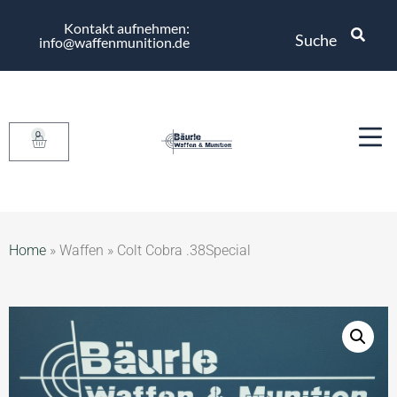
Kontakt aufnehmen:
Suche
info@waffenmunition.de
0
Home
»
Waffen
»
Colt Cobra .38Special