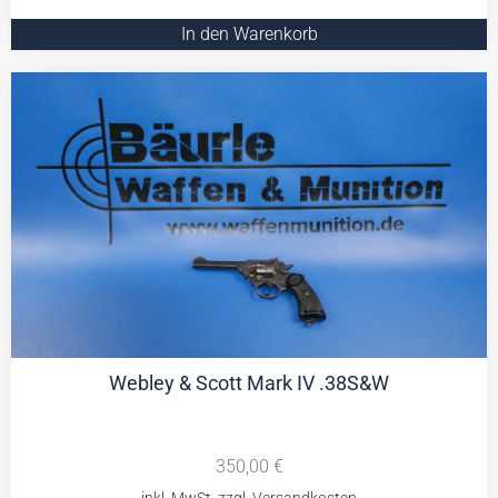
In den Warenkorb
Webley & Scott Mark IV .38S&W
350,00
€