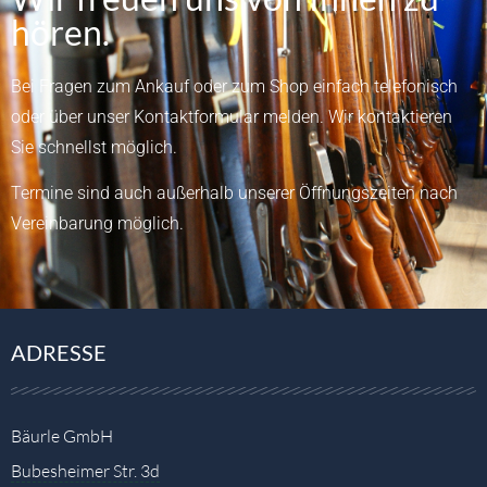
hören.
Bei Fragen zum Ankauf oder zum Shop einfach telefonisch
oder über unser
Kontaktformular
melden.
Wir kontaktieren
Sie schnellst möglich.
Termine sind auch außerhalb unserer Öffnungszeiten nach
Vereinbarung möglich.
ADRESSE
Bäurle GmbH
Bubesheimer Str. 3d