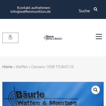
Kontakt aufnehmen:
Suche
info@waffenmunition.de
0
Home
»
Waffen
»
Carcano 1838 TS 8x57JS