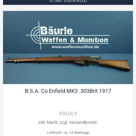
In den Warenkorb
B.S.A. Co Enfield MK3 .303Brit 1917
450,00
€
Lieferzeit: ca. 14 Werktage