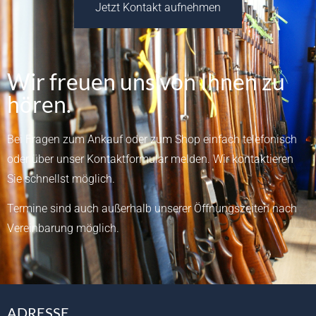
Jetzt Kontakt aufnehmen
Wir freuen uns von Ihnen zu
hören.
Bei Fragen zum Ankauf oder zum Shop einfach telefonisch
oder über unser
Kontaktformular
melden.
Wir kontaktieren
Sie schnellst möglich.
Termine sind auch außerhalb unserer Öffnungszeiten nach
Vereinbarung möglich.
ADRESSE