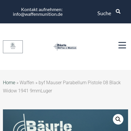
Kontakt aufnehmen:
Suche
info@waffenmunition.de
0
Home
»
Waffen
»
byf Mauser Parabellum Pistole 08 Black
Widow 1941 9mmLuger