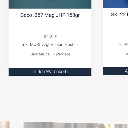
SK .22 
Geco .357 Mag JHP 158gr
30,00
€
Li
Lieferzeit: ca. 14 Werktage
A
In den Warenkorb