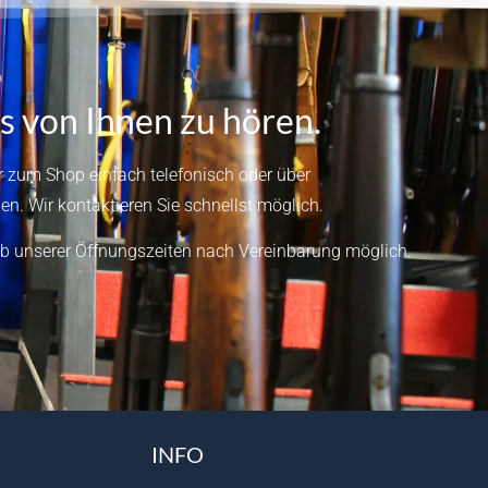
s von Ihnen zu hören.
 zum Shop einfach telefonisch oder über
en.
Wir kontaktieren Sie schnellst möglich.
b unserer Öffnungszeiten nach Vereinbarung möglich.
INFO