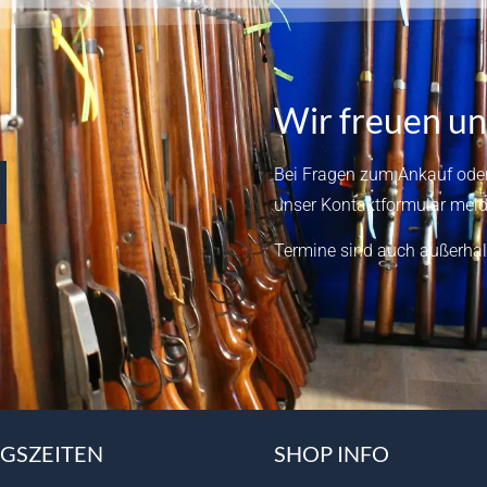
Wir freuen un
Bei Fragen zum Ankauf oder
unser
Kontaktformular
meld
Termine sind auch außerhal
GSZEITEN
SHOP INFO