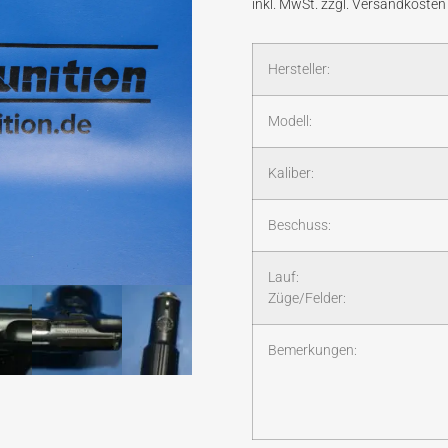
Hersteller:
Modell:
Kaliber:
Beschuss:
Lauf:
Züge/Felder:
Bemerkungen: