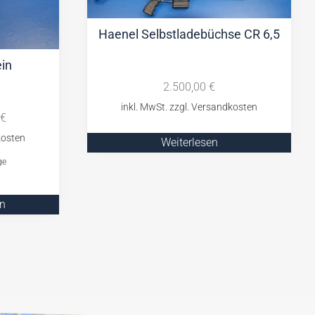
Haenel Selbstladebüchse CR 6,5
in
2.500,00
€
€
Weiterlesen
ge
n