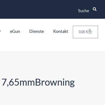
Suche
eGun
Dienste
Kontakt
0
0,00
€
0 7,65mmBrowning