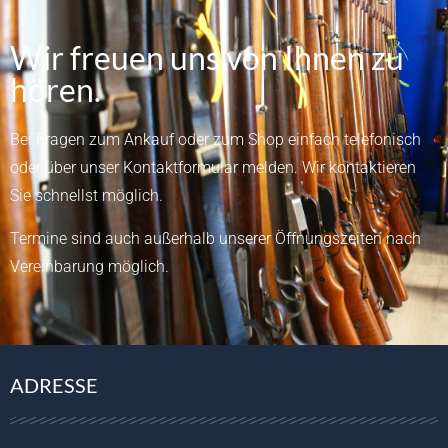
Wir freuen uns von Ihnen zu
hören.
Bei Fragen zum Ankauf oder zum Shop einfach telefonisch
oder über unser
Kontaktformular
melden.
Wir kontaktieren
Sie schnellst möglich.
Termine sind auch außerhalb unserer Öffnungszeiten nach
Vereinbarung möglich.
ADRESSE