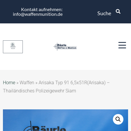
Kontakt aufnehmen:
Suche
info@waffenmunition.de
0
Home
»
Waffen
»
Arisaka Typ 91 6,5x51R(Arisaka) –
Thailändisches Polizeigewehr Siam