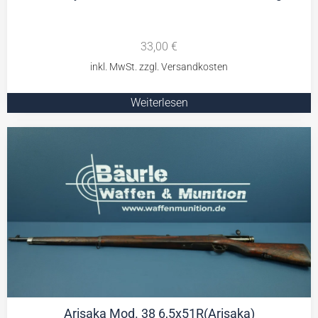
33,00
€
Weiterlesen
Arisaka Mod. 38 6,5x51R(Arisaka)