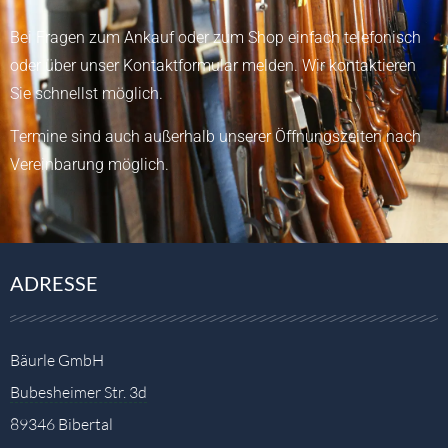
Bei Fragen zum Ankauf oder zum Shop einfach telefonisch
oder über unser
Kontaktformular
melden.
Wir kontaktieren
Sie schnellst möglich.
Termine sind auch außerhalb unserer Öffnungszeiten nach
Vereinbarung möglich.
ADRESSE
Bäurle GmbH
Bubesheimer Str. 3d
89346 Bibertal