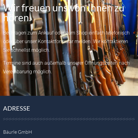
Wir freuen uns von Ihnen zu
hören.
Bei Fragen zum Ankauf oder zum Shop einfach telefonisch
oder über unser
Kontaktformular
melden.
Wir kontaktieren
Sie schnellst möglich.
Termine sind auch außerhalb unserer Öffnungszeiten nach
Vereinbarung möglich.
ADRESSE
Bäurle GmbH