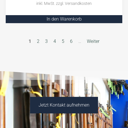
In den Warenkorb
1
2
3
4
5
6
…
Weiter
Jetzt Kontakt aufnehmen