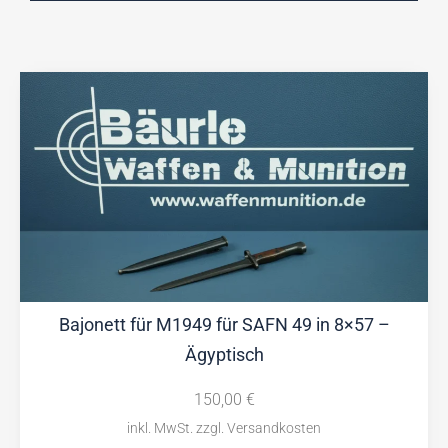
Bajonett für M1949 für SAFN 49 in 8×57 –
Ägyptisch
150,00
€