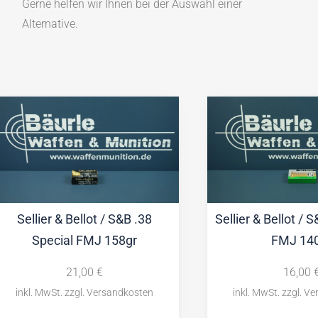
Gerne helfen wir Ihnen bei der Auswahl einer
Alternative.
Sellier & Bellot / S&B .38
Sellier & Bellot / 
Special FMJ 158gr
FMJ 14
21,00
€
16,00