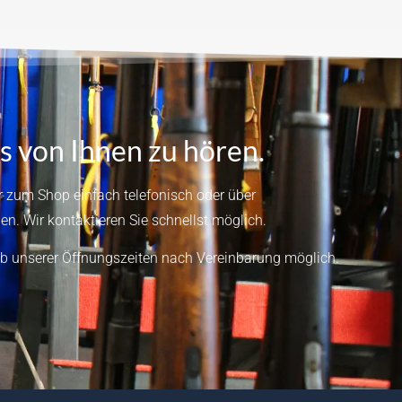
s von Ihnen zu hören.
 zum Shop einfach telefonisch oder über
en.
Wir kontaktieren Sie schnellst möglich.
b unserer Öffnungszeiten nach Vereinbarung möglich.