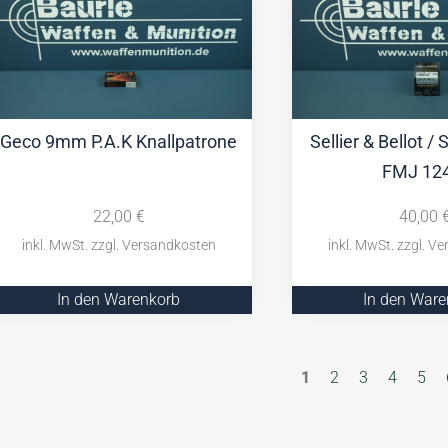
Geco 9mm P.A.K Knallpatrone
Sellier & Bellot /
FMJ 12
22,00
€
40,00
In den Warenkorb
In den War
1
2
3
4
5