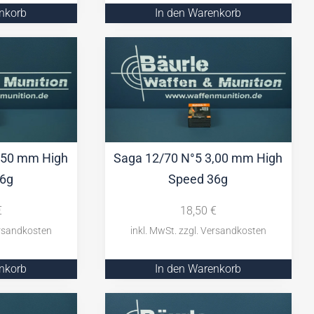
enkorb
In den Warenkorb
,50 mm High
Saga 12/70 N°5 3,00 mm High
36g
Speed 36g
€
18,50
€
enkorb
In den Warenkorb