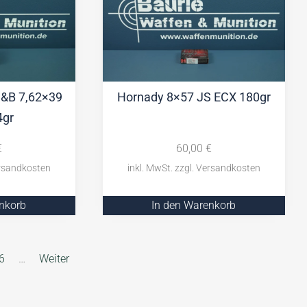
 S&B 7,62×39
Hornady 8×57 JS ECX 180gr
4gr
€
60,00
€
enkorb
In den Warenkorb
6
…
Weiter