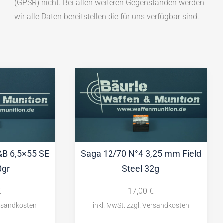
(GPSR) nicht. Bei allen weiteren Gegenständen werden
wir alle Daten bereitstellen die für uns verfügbar sind.
S&B 6,5×55 SE
Saga 12/70 N°4 3,25 mm Field
0gr
Steel 32g
€
17,00
€