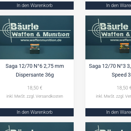
In den Warenkorb
In den War
Saga 12/70 N°6 2,75 mm
Saga 12/70 N°3 3
Dispersante 36g
Speed 
18,50
€
18,50
In den Warenkorb
In den War