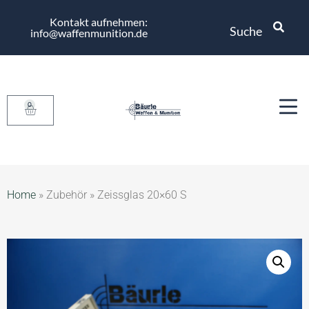
Kontakt aufnehmen:
Suche
info@waffenmunition.de
0
Home
»
Zubehör
»
Zeissglas 20×60 S