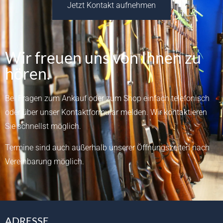
Jetzt Kontakt aufnehmen
Wir freuen uns von Ihnen zu
hören.
Bei Fragen zum Ankauf oder zum Shop einfach telefonisch
oder über unser
Kontaktformular
melden.
Wir kontaktieren
Sie schnellst möglich.
Termine sind auch außerhalb unserer Öffnungszeiten nach
Vereinbarung möglich.
ADRESSE